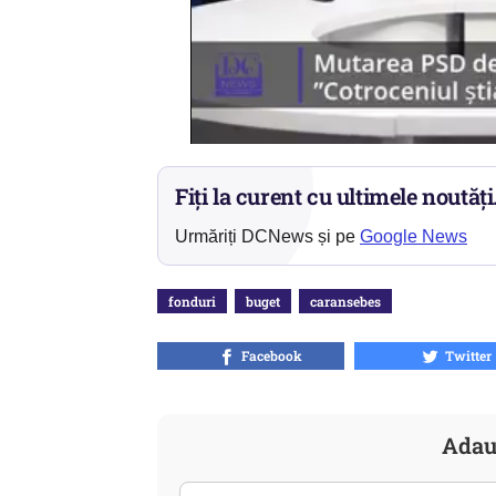
Fiți la curent cu ultimele noutăți
Urmăriți DCNews și pe
Google News
fonduri
buget
caransebes
Facebook
Twitter
Adau