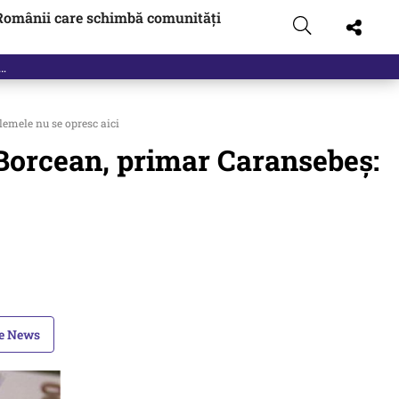
Românii care schimbă comunități
t…
lemele nu se opresc aici
x Borcean, primar Caransebeş:
le News