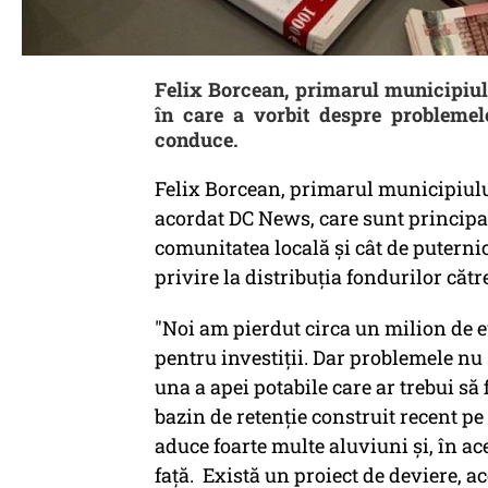
Felix Borcean, primarul municipiul
în care a vorbit despre problemel
conduce.
Felix Borcean, primarul municipiului
acordat DC News, care sunt principa
comunitatea locală şi cât de puternic
privire la distribuţia fondurilor către
"Noi am pierdut circa un milion de eur
pentru investiţii. Dar problemele n
una a apei potabile care ar trebui să
bazin de retenţie construit recent pe
aduce foarte multe aluviuni şi, în ac
faţă. Există un proiect de deviere, ac