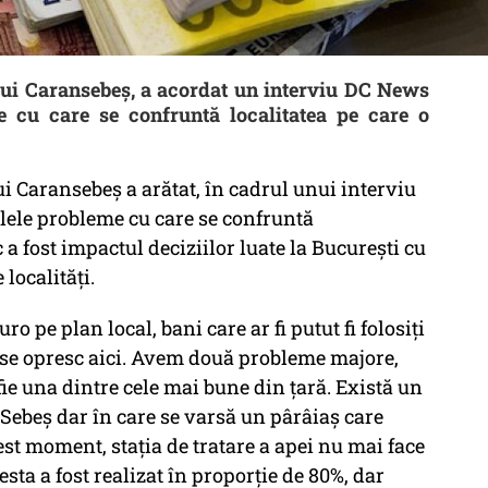
ui Caransebeş, a acordat un interviu DC News
e cu care se confruntă localitatea pe care o
 Caransebeş a arătat, în cadrul unui interviu
lele probleme cu care se confruntă
 a fost impactul deciziilor luate la Bucureşti cu
 localităţi.
o pe plan local, bani care ar fi putut fi folosiţi
u se opresc aici. Avem două probleme majore,
 fie una dintre cele mai bune din ţară. Există un
 Sebeş dar în care se varsă un pârâiaş care
est moment, staţia de tratare a apei nu mai face
esta a fost realizat în proporţie de 80%, dar