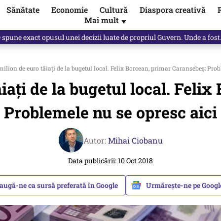
Sănătate
Economie
Cultură
Diaspora creativă
Mai mult
▼
e spune exact opusul unei decizii luate de propriul Guvern. Unde a fos
ilion de euro tăiaţi de la bugetul local. Felix Borcean, primar Caransebeş: Prob
iaţi de la bugetul local. Feli
Problemele nu se opresc aici
Autor:
Mihai Ciobanu
Data publicării: 10 Oct 2018
augă-ne ca sursă preferată în Google
Urmărește-ne pe Goog