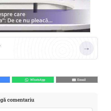
.
→
WhatsApp
Email
gă comentariu