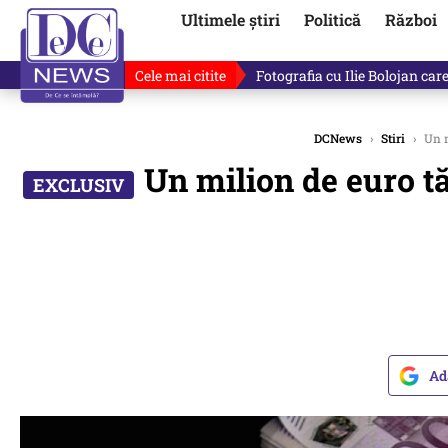
Ultimele știri
Politică
Război
Cele mai citite
Fotografia cu Ilie Bolojan car
DCNews
›
Stiri
›
Un m
Un milion de euro tă
Ad