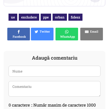
ue
excludere
ppe
orban
fidesz
Twitter
Email
Facebook
WhatsApp
Adaugă comentariu
0
caractere :: Număr maxim de caractere 1000