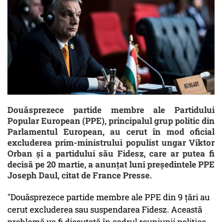
Douăsprezece partide membre ale Partidului
Popular European (PPE), principalul grup politic din
Parlamentul European, au cerut în mod oficial
excluderea prim-ministrului populist ungar Viktor
Orban şi a partidului său Fidesz, care ar putea fi
decisă pe 20 martie, a anunţat luni preşedintele PPE
Joseph Daul, citat de France Presse.
"Douăsprezece partide membre ale PPE din 9 ţări au
cerut excluderea sau suspendarea Fidesz. Această
problemă va fi discutată în cadrul reuniunii politice