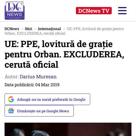
DCNews TV
DCNews
›
Stiri
›
Internațional
›
UE: PPE, lovitură de grație pentru
Orban. EXCLUDEREA, cerută oficial
UE: PPE, lovitură de grație
pentru Orban. EXCLUDEREA,
cerută oficial
Autor:
Darius Muresan
Data publicării: 04 Mar 2019
Adaugă-ne ca sursă preferată în Google
Urmărește-ne pe Google News