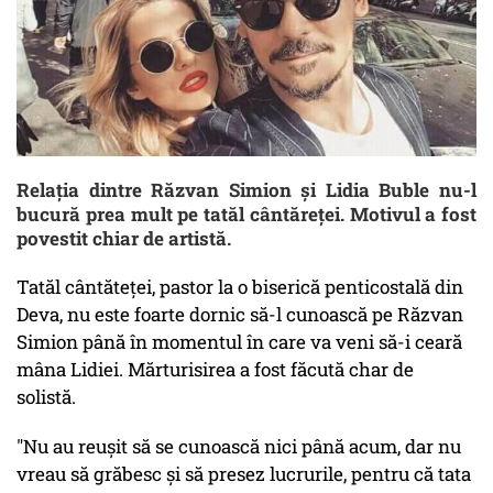
Relația dintre Răzvan Simion și Lidia Buble nu-l
bucură prea mult pe tatăl cântăreței. Motivul a fost
povestit chiar de artistă.
Tatăl cântăteţei, pastor la o biserică penticostală din
Deva, nu este foarte dornic să-l cunoască pe Răzvan
Simion până în momentul în care va veni să-i ceară
mâna Lidiei. Mărturisirea a fost făcută char de
solistă.
"Nu au reuşit să se cunoască nici până acum, dar nu
vreau să grăbesc şi să presez lucrurile, pentru că tata