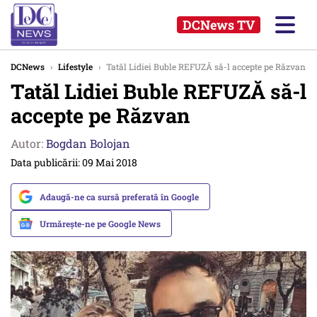
DCNews TV
DCNews
›
Lifestyle
›
Tatăl Lidiei Buble REFUZĂ să-l accepte pe Răzvan
Tatăl Lidiei Buble REFUZĂ să-l
accepte pe Răzvan
Autor:
Bogdan Bolojan
Data publicării: 09 Mai 2018
Adaugă-ne ca sursă preferată în Google
Urmărește-ne pe Google News