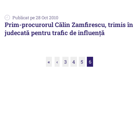
Publicat pe 28 Oct 2010
Prim-procurorul Călin Zamfirescu, trimis în
judecată pentru trafic de influenţă
«
‹
3
4
5
6