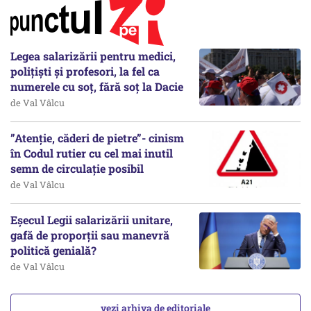
Legea salarizării pentru medici,
polițiști și profesori, la fel ca
numerele cu soț, fără soț la Dacie
de Val Vâlcu
”Atenție, căderi de pietre”- cinism
în Codul rutier cu cel mai inutil
semn de circulație posibil
de Val Vâlcu
Eșecul Legii salarizării unitare,
gafă de proporții sau manevră
politică genială?
de Val Vâlcu
vezi arhiva de editoriale