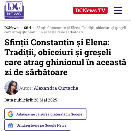
DCNews TV
DCNews
›
Stiri
›
Sfinții Constantin și Elena: Tradiții, obiceiuri și greșeli
care atrag ghinionul în această zi de sărbătoare
Sfinții Constantin și Elena:
Tradiții, obiceiuri și greșeli
care atrag ghinionul în această
zi de sărbătoare
Autor:
Alexandra Curtache
Data publicării: 20 Mai 2025
Adaugă-ne ca sursă preferată în Google
Urmărește-ne pe Google News