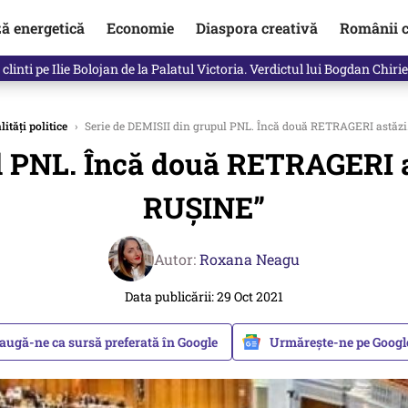
ză energetică
Economie
Diaspora creativă
Românii c
clinti pe Ilie Bolojan de la Palatul Victoria. Verdictul lui Bogdan Chiri
ități politice
›
Serie de DEMISII din grupul PNL. Încă două RETRAGERI astăzi.
l PNL. Încă două RETRAGERI as
RUȘINE”
Autor:
Roxana Neagu
Data publicării: 29 Oct 2021
augă-ne ca sursă preferată în Google
Urmărește-ne pe Goog