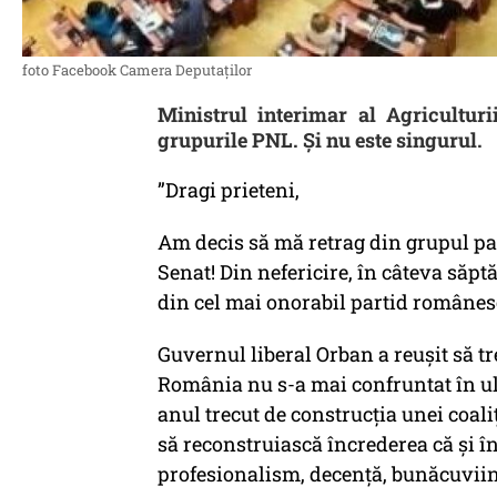
foto Facebook Camera Deputaților
Ministrul interimar al Agriculturi
grupurile PNL. Și nu este singurul.
”Dragi prieteni,
Am decis să mă retrag din grupul par
Senat! Din nefericire, în câteva săp
din cel mai onorabil partid românesc,
Guvernul liberal Orban a reușit să tr
România nu s-a mai confruntat în ult
anul trecut de construcția unei coal
să reconstruiască încrederea că și î
profesionalism, decență, bunăcuviinț