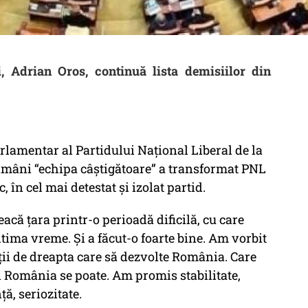
i, Adrian Oros, continuă lista demisiilor din
lamentar al Partidului Național Liberal de la
tămâni “echipa câștigătoare” a transformat PNL
 în cel mai detestat și izolat partid.
eacă țara printr-o perioadă dificilă, cu care
ima vreme. Și a făcut-o foarte bine. Am vorbit
iții de dreapta care să dezvolte România. Care
n România se poate. Am promis stabilitate,
ă, seriozitate.