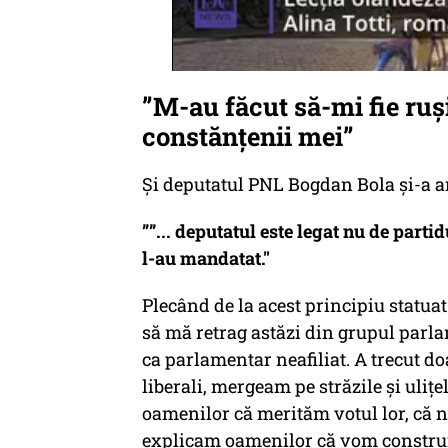
”M-au făcut să-mi fie ruș
constănțenii mei”
Și deputatul PNL Bogdan Bola și-a a
”
”... deputatul este legat nu de partid
l-au mandatat."
Plecând de la acest principiu statua
să mă retrag astăzi din grupul parla
ca parlamentar neafiliat. A trecut d
liberali, mergeam pe străzile și uliț
oamenilor că merităm votul lor, că n
explicam oamenilor că vom construi în