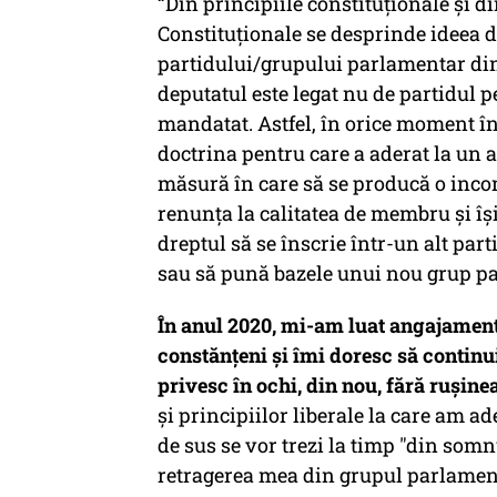
“Din principiile constituționale și d
Constituționale se desprinde ideea d
partidului/grupului parlamentar din c
deputatul este legat nu de partidul pe 
mandatat. Astfel, în orice moment în
doctrina pentru care a aderat la un
măsură în care să se producă o incom
renunța la calitatea de membru și își
dreptul să se înscrie într-un alt par
sau să pună bazele unui nou grup pa
În anul 2020, mi-am luat angajament
constănțeni și îmi doresc să continui
privesc în ochi, din nou, fără rușine
și principiilor liberale la care am a
de sus se vor trezi la timp "din somnu
retragerea mea din grupul parlamen