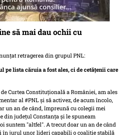
ine să mai dau ochii cu
nunțat retragerea din grupul PNL:
ul pe lista căruia a fost ales, ci de cetățenii care
t de Curtea Constituțională a României, am ales
mentar al #PNL și să activez, de acum încolo,
oar un an de când, împreună cu colegii mei
ele din județul Constanța și le spuneam
oi suntem "altfel". A trecut doar un an de când
 jurul unor lideri capabili o coaliție stabilă