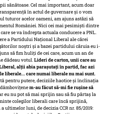
cipii sănătoase. Cel mai important, acum doar
ransparență în actul de guvernare și o vom
otul tuturor acelor oameni, am ajuns astăzi să
mentul României. Nici cei mai pesimiști dintre
e care se va îndrepta actuala conducere a PNL.
re a Partidului Național Liberal ale cărei
torilor noștri și a bazei partidului căruia eu i-
juns să fim huliți de cei care, acum un an de
 ne dădeau votul.
Lideri de carton, unii care au
iberal, alții abia parașutați în partid, fac azi
e liberale... care numai liberale nu mai sunt.
tă pentru putere, deciziile haotice și înclinația
ii dâmbovițene
m-au făcut să-mi fie rușine să
ar eu nu pot să mai sprijin sau să fiu părtaș la
inte colegilor liberali care încă sprijină,
a ultimelor luni, de decizia CCR nr. 85/2019: