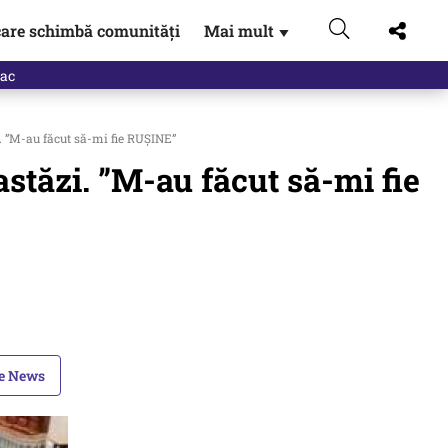
are schimbă comunități
Mai mult
▼
eac
 ”M-au făcut să-mi fie RUȘINE”
tăzi. ”M-au făcut să-mi fie
le News