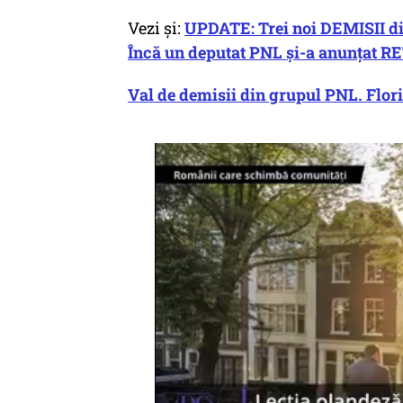
Vezi și:
UPDATE: Trei noi DEMISII d
Încă un deputat PNL și-a anunțat
Val de demisii din grupul PNL. Flor