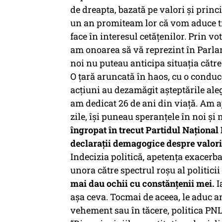
de dreapta, bazată pe valori și prin
un an promiteam lor că vom aduce t
face în interesul cetățenilor. Prin v
am onoarea să vă reprezint în Parla
noi nu puteau anticipa situația cătr
O țară aruncată în haos, cu o conduce
acțiuni au dezamăgit așteptările alegă
am dedicat 26 de ani din viață. Am a
zile, își puneau speranțele în noi și
îngropat în trecut Partidul Național L
declarații demagogice despre valoril
Indecizia politică, apetența exacerba
unora către spectrul roșu al politic
mai dau ochii cu constănțenii mei.
I
așa ceva. Tocmai de aceea, le aduc am
vehement sau în tăcere, politica PNL 