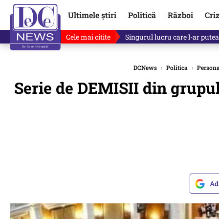
Ultimele știri
Politică
Război
Cri
Cele mai citite
Singurul lucru care l-ar putea 
DCNews
›
Politica
›
Personal
Serie de DEMISII din grupu
Ad