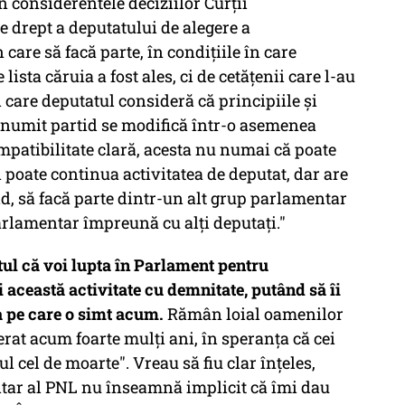
in considerentele deciziilor Curții
e drept a deputatului de alegere a
are să facă parte, în condițiile în care
lista căruia a fost ales, ci de cetățenii care l-au
 care deputatul consideră că principiile și
 anumit partid se modifică într-o asemenea
patibilitate clară, acesta nu numai că poate
 poate continua activitatea de deputat, dar are
tid, să facă parte dintr-un alt grup parlamentar
rlamentar împreună cu alți deputați."
ul că voi lupta în Parlament pentru
 această activitate cu demnitate, putând să îi
a pe care o simt acum.
Rămân loial oamenilor
derat acum foarte mulți ani, în speranța că cei
l cel de moarte". Vreau să fiu clar înțeles,
tar al PNL nu înseamnă implicit că îmi dau