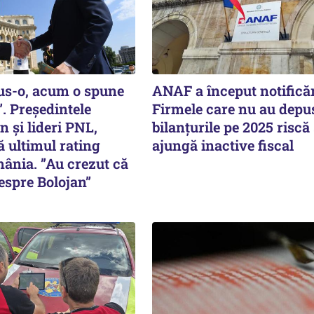
pus-o, acum o spune
ANAF a început notificăr
. Președintele
Firmele care nu au depu
 și lideri PNL,
bilanțurile pe 2025 riscă
ă ultimul rating
ajungă inactive fiscal
ânia. ”Au crezut că
despre Bolojan”