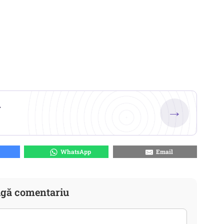
.
→
WhatsApp
Email
gă comentariu