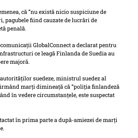
semenea, că ”nu există nicio suspiciune de
i, pagubele fiind cauzate de lucrări de
tă penală.
ecomunicații GlobalConnect a declarat pentru
infrastructuri ce leagă Finlanda de Suedia au
pere majoră.
 autorităților suedeze, ministrul suedez al
afirmând marți dimineață că ”poliția finlandeză
vând în vedere circumstanțele, este suspectat
ntactat în prima parte a după-amiezei de marți
e.