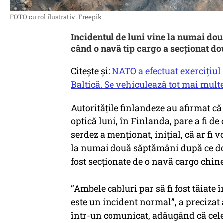
FOTO cu rol ilustrativ: Freepik
Incidentul de luni vine la numai dou
când o navă tip cargo a secționat d
Citește și:
NATO a efectuat exercițiu
Baltică. Se vehiculează tot mai multe
Autoritățile finlandeze au afirmat că
optică luni, în Finlanda, pare a fi d
serdez a menționat, inițial, că ar fi 
la numai două săptămâni după ce do
fost secționate de o navă cargo chin
”Ambele cabluri par să fi fost tăiate 
este un incident normal”, a precizat
într-un comunicat, adăugând că cele 