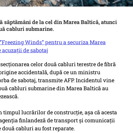
ă săptămâni de la cel din Marea Baltică, atunci
ouă cabluri submarine.
l ”Freezing Winds” pentru a securiza Marea
 acuzații de sabotaj
 secționarea celor două cabluri terestre de fibră
e origine accidentală, după ce un ministru
vorba de sabotaj, transmite AFP. Incidentul vine
uă cabluri submarine din Marea Baltică au
ezească.
în timpul lucrărilor de construcție, așa că acesta
 agenția finlandeză de transport și comunicații
două cabluri au fost reparate.