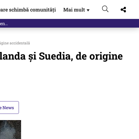
are schimbă comunități
Mai mult
▼
rigine accidentală
nlanda și Suedia, de origine
le News