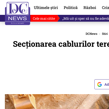
Ultimele știri
Politică
Război
Cri
Cele mai citite
Ce se întâmplă cu primul bulet
DCNews
›
Stiri
Secționarea cablurilor tere
Ad