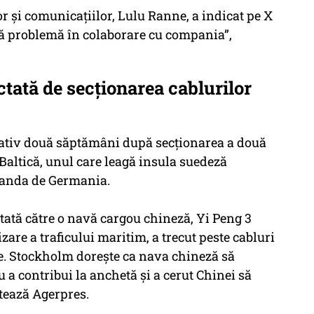
or și comunicațiilor, Lulu Ranne, a indicat pe X
tă problemă în colaborare cu compania”,
tată de secționarea cablurilor
mativ două săptămâni după secționarea a două
Baltică, unul care leagă insula suedeză
nlanda de Germania.
ptată către o navă cargou chineză, Yi Peng 3
zare a traficului maritim, a trecut peste cabluri
te. Stockholm dorește ca nava chineză să
u a contribui la anchetă și a cerut Chinei să
otează Agerpres.