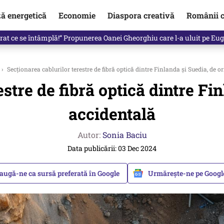
ză energetică
Economie
Diaspora creativă
Românii c
in electronic, decizia luată astăzi de Guvern pentru toți românii
›
Secționarea cablurilor terestre de fibră optică dintre Finlanda și Suedia, de o
stre de fibră optică dintre Fi
accidentală
Autor:
Sonia Baciu
Data publicării: 03 Dec 2024
augă-ne ca sursă preferată în Google
Urmărește-ne pe Goog