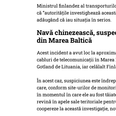
Ministrul finlandez al transporturil
că ”autoritățile investighează aceas
adăugând că iau situația în serios.
Navă chinezească, suspec
din Marea Baltică
Acest incident a avut loc la aproxi
cabluri de telecomunicații în Marea 
Gotland de Lituania, iar celălalt Fi
În acest caz, suspiciunea este îndre
care, conform site-urilor de monitori
în momentul în care ele au fost tăia
revină în apele sale teritoriale pentr
coopereze la această investigație, n