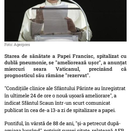
Foto: Agerpres
Starea de sănătate a Papei Francisc, spitalizat cu
dublă pneumonie, se "ameliorează uşor", a anunţat
miercuri seara Vaticanul, precizând că
prognosticul său rămâne "rezervat".
"Condiţiile clinice ale Sfântului Părinte au înregistrat
în ultimele 24 de ore o nouă uşoară ameliorare", a
indicat Sfântul Scaun într-un scurt comunicat
publicat în cea de-a 13-a zi de spitalizare a papei.
Pontiful, în vârstă de 88 de ani, "şi-a petrecut după-
amiaza lucrând", potrivit sursei citate, relatează AFP,