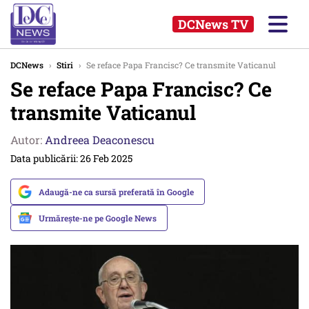
DCNews TV
DCNews
›
Stiri
›
Se reface Papa Francisc? Ce transmite Vaticanul
Se reface Papa Francisc? Ce
transmite Vaticanul
Autor:
Andreea Deaconescu
Data publicării: 26 Feb 2025
Adaugă-ne ca sursă preferată în Google
Urmărește-ne pe Google News