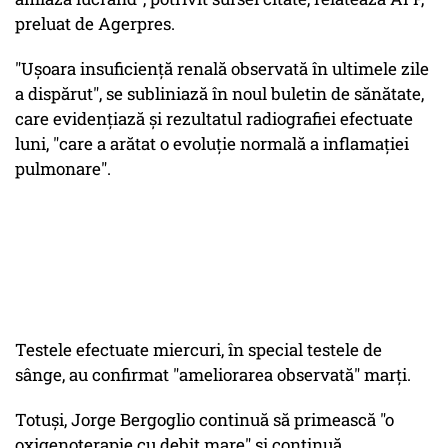
preluat de Agerpres.
"Uşoara insuficienţă renală observată în ultimele zile
a dispărut", se subliniază în noul buletin de sănătate,
care evidenţiază şi rezultatul radiografiei efectuate
luni, "care a arătat o evoluţie normală a inflamaţiei
pulmonare".
Testele efectuate miercuri, în special testele de
sânge, au confirmat "ameliorarea observată" marţi.
Totuşi, Jorge Bergoglio continuă să primească "o
oxigenoterapie cu debit mare" şi continuă