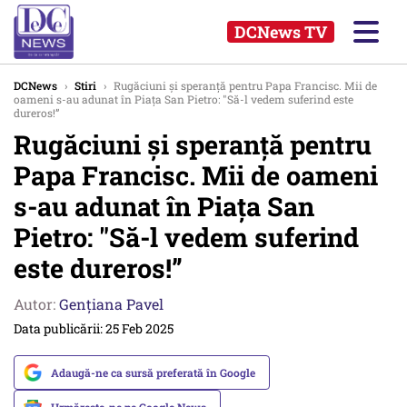
DCNews TV
DCNews
›
Stiri
›
Rugăciuni și speranță pentru Papa Francisc. Mii de
oameni s-au adunat în Piața San Pietro: "Să-l vedem suferind este
dureros!”
Rugăciuni și speranță pentru
Papa Francisc. Mii de oameni
s-au adunat în Piața San
Pietro: "Să-l vedem suferind
este dureros!”
Autor:
Gențiana Pavel
Data publicării: 25 Feb 2025
Adaugă-ne ca sursă preferată în Google