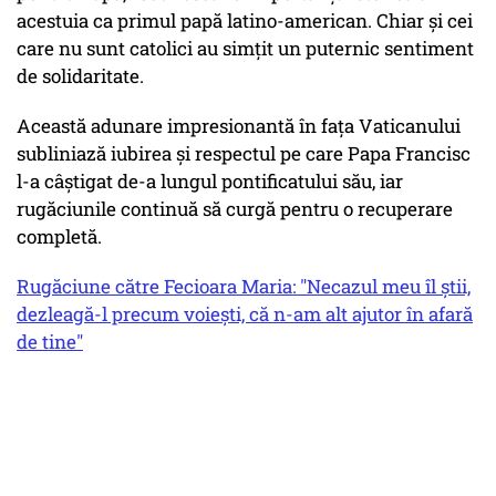
acestuia ca primul papă latino-american. Chiar și cei
care nu sunt catolici au simțit un puternic sentiment
de solidaritate.
Această adunare impresionantă în fața Vaticanului
subliniază iubirea și respectul pe care Papa Francisc
l-a câștigat de-a lungul pontificatului său, iar
rugăciunile continuă să curgă pentru o recuperare
completă.
Rugăciune către Fecioara Maria: "Necazul meu îl știi,
dezleagă-l precum voiești, că n-am alt ajutor în afară
de tine"