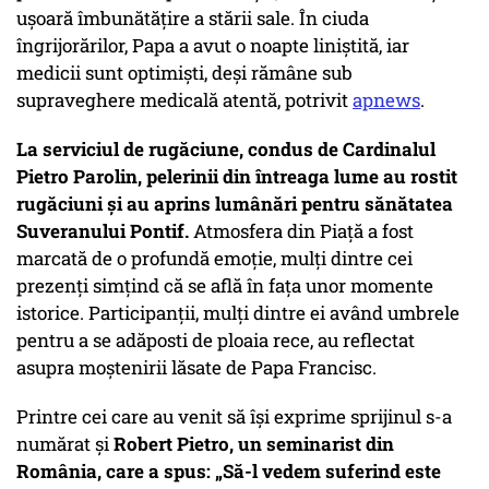
ușoară îmbunătățire a stării sale. În ciuda
îngrijorărilor, Papa a avut o noapte liniștită, iar
medicii sunt optimiști, deși rămâne sub
supraveghere medicală atentă, potrivit
apnews
.
La serviciul de rugăciune, condus de Cardinalul
Pietro Parolin, pelerinii din întreaga lume au rostit
rugăciuni și au aprins lumânări pentru sănătatea
Suveranului Pontif.
Atmosfera din Piață a fost
marcată de o profundă emoție, mulți dintre cei
prezenți simțind că se află în fața unor momente
istorice. Participanții, mulți dintre ei având umbrele
pentru a se adăposti de ploaia rece, au reflectat
asupra moștenirii lăsate de Papa Francisc.
Printre cei care au venit să își exprime sprijinul s-a
numărat și
Robert Pietro, un seminarist din
România, care a spus: „Să-l vedem suferind este