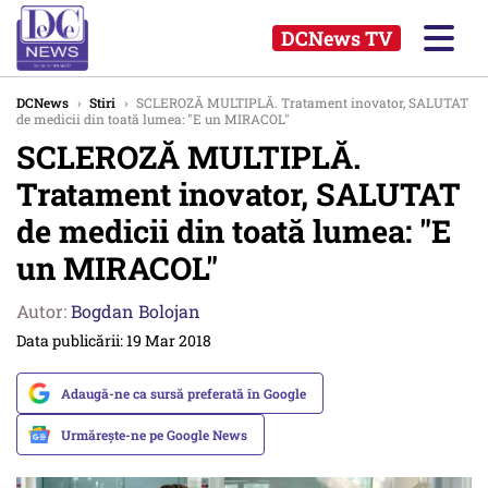
DCNews TV
DCNews
›
Stiri
›
SCLEROZĂ MULTIPLĂ. Tratament inovator, SALUTAT
de medicii din toată lumea: "E un MIRACOL"
SCLEROZĂ MULTIPLĂ.
Tratament inovator, SALUTAT
de medicii din toată lumea: "E
un MIRACOL"
Autor:
Bogdan Bolojan
Data publicării: 19 Mar 2018
Adaugă-ne ca sursă preferată în Google
Urmărește-ne pe Google News