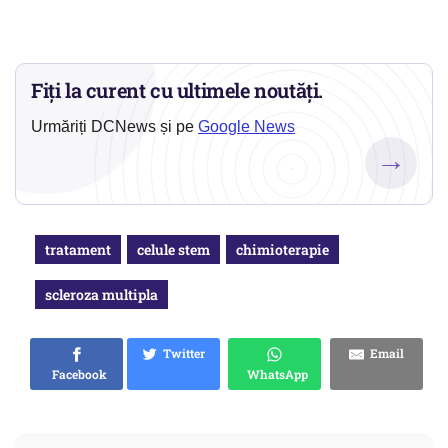
Fiți la curent cu ultimele noutăți.
Urmăriți DCNews și pe
Google News
→
tratament
celule stem
chimioterapie
scleroza multipla
Twitter
Email
Facebook
WhatsApp