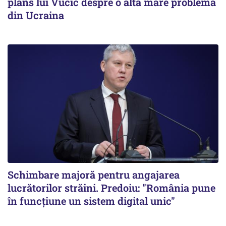
plâns lui Vucic despre o altă mare problemă
din Ucraina
Schimbare majoră pentru angajarea
lucrătorilor străini. Predoiu: "România pune
în funcțiune un sistem digital unic"