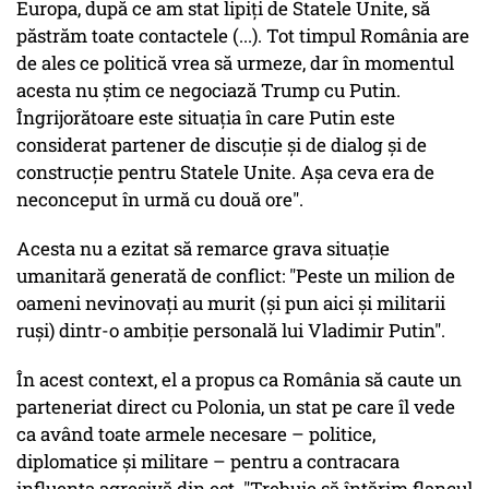
Europa, după ce am stat lipiți de Statele Unite, să
păstrăm toate contactele (...). Tot timpul România are
de ales ce politică vrea să urmeze, dar în momentul
acesta nu știm ce negociază Trump cu Putin.
Îngrijorătoare este situația în care Putin este
considerat partener de discuție și de dialog și de
construcție pentru Statele Unite. Așa ceva era de
neconceput în urmă cu două ore".
Acesta nu a ezitat să remarce grava situație
umanitară generată de conflict: "Peste un milion de
oameni nevinovați au murit (și pun aici și militarii
ruși) dintr-o ambiție personală lui Vladimir Putin".
În acest context, el a propus ca România să caute un
parteneriat direct cu Polonia, un stat pe care îl vede
ca având toate armele necesare – politice,
diplomatice și militare – pentru a contracara
influența agresivă din est. "Trebuie să întărim flancul