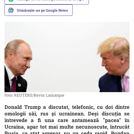
Urmărește-ne pe Google News
Foto: REUTERS/Kevin Lamarque
Donald Trump a discutat, telefonic, cu doi dintre
omologii săi, rus și ucrainean. Deși discuția se
întrevede a fi una care antamează "pacea" în
Ucraina, apar tot mai multe necunoscute, întrucât
Rusia, ca stat agresor, nu va ceda rapid. Bogdan