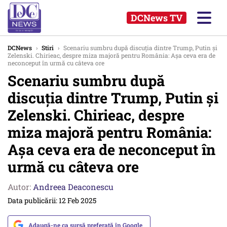
DCNews TV
DCNews
›
Stiri
›
Scenariu sumbru după discuția dintre Trump, Putin și
Zelenski. Chirieac, despre miza majoră pentru România: Așa ceva era de
neconceput în urmă cu câteva ore
Scenariu sumbru după
discuția dintre Trump, Putin și
Zelenski. Chirieac, despre
miza majoră pentru România:
Așa ceva era de neconceput în
urmă cu câteva ore
Autor:
Andreea Deaconescu
Data publicării: 12 Feb 2025
Adaugă-ne ca sursă preferată în Google