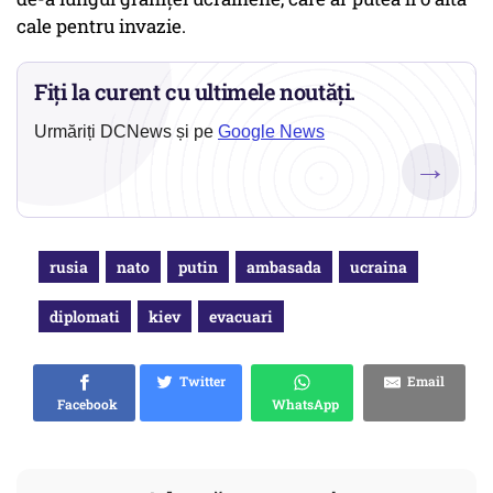
cale pentru invazie.
Fiți la curent cu ultimele noutăți.
Urmăriți DCNews și pe
Google News
→
rusia
nato
putin
ambasada
ucraina
diplomati
kiev
evacuari
Twitter
Email
Facebook
WhatsApp