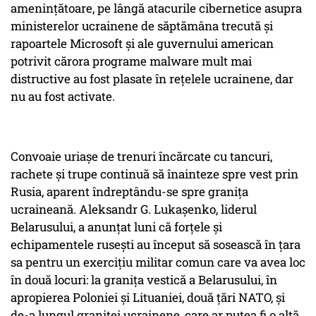
amenințătoare, pe lângă atacurile cibernetice asupra
ministerelor ucrainene de săptămâna trecută și
rapoartele Microsoft și ale guvernului american
potrivit cărora programe malware mult mai
distructive au fost plasate în rețelele ucrainene, dar
nu au fost activate.
Convoaie uriașe de trenuri încărcate cu tancuri,
rachete și trupe continuă să înainteze spre vest prin
Rusia, aparent îndreptându-se spre granița
ucraineană. Aleksandr G. Lukașenko, liderul
Belarusului, a anunțat luni că forțele și
echipamentele rusești au început să sosească în țara
sa pentru un exercițiu militar comun care va avea loc
în două locuri: la granița vestică a Belarusului, în
apropierea Poloniei și Lituaniei, două țări NATO, și
de-a lungul graniței ucrainene, care ar putea fi o altă