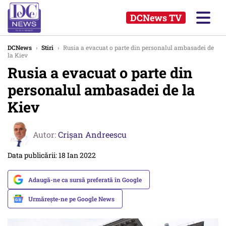
DCNews TV
DCNews
›
Stiri
›
Rusia a evacuat o parte din personalul ambasadei de
la Kiev
Rusia a evacuat o parte din
personalul ambasadei de la
Kiev
Autor:
Crişan Andreescu
Data publicării: 18 Ian 2022
Adaugă-ne ca sursă preferată în Google
Urmărește-ne pe Google News