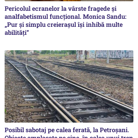
Pericolul ecranelor la vârste fragede și
analfabetismul funcțional. Monica Sandu:
„Pur și simplu creierașul își inhibă multe
abilități”
Posibil sabotaj pe calea ferată, la Petroșani.
Obiecte amplasate pe șine, în calea unui tren