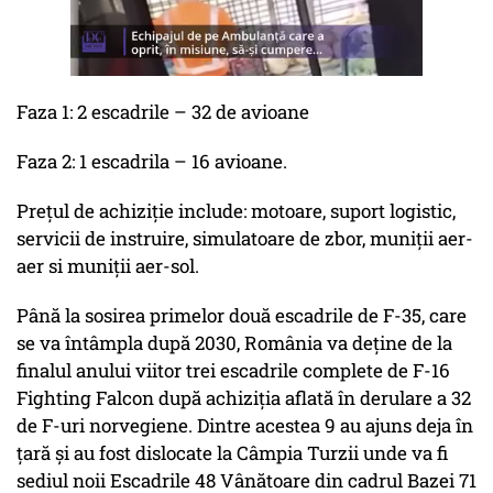
Faza 1: 2 escadrile – 32 de avioane
Faza 2: 1 escadrila – 16 avioane.
Prețul de achiziție include: motoare, suport logistic,
servicii de instruire, simulatoare de zbor, muniții aer-
aer si muniții aer-sol.
Până la sosirea primelor două escadrile de F-35, care
se va întâmpla după 2030, România va deține de la
finalul anului viitor trei escadrile complete de F-16
Fighting Falcon după achiziția aflată în derulare a 32
de F-uri norvegiene. Dintre acestea 9 au ajuns deja în
țară și au fost dislocate la Câmpia Turzii unde va fi
sediul noii Escadrile 48 Vânătoare din cadrul Bazei 71