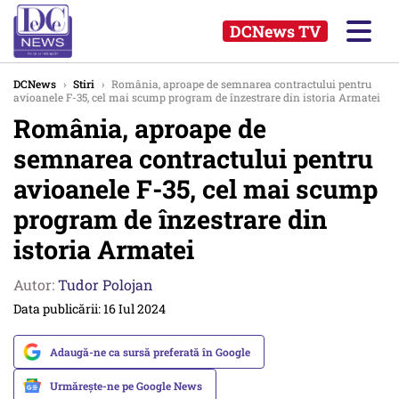
DCNews TV
DCNews
›
Stiri
›
România, aproape de semnarea contractului pentru
avioanele F-35, cel mai scump program de înzestrare din istoria Armatei
România, aproape de
semnarea contractului pentru
avioanele F-35, cel mai scump
program de înzestrare din
istoria Armatei
Autor:
Tudor Polojan
Data publicării: 16 Iul 2024
Adaugă-ne ca sursă preferată în Google
Urmărește-ne pe Google News