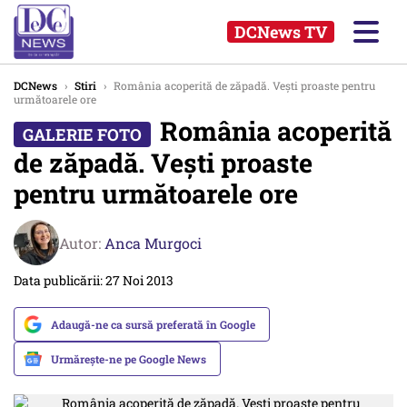
DCNews TV
DCNews
›
Stiri
›
România acoperită de zăpadă. Vești proaste pentru
următoarele ore
România acoperită
de zăpadă. Vești proaste
pentru următoarele ore
Autor:
Anca Murgoci
Data publicării: 27 Noi 2013
Adaugă-ne ca sursă preferată în Google
Urmărește-ne pe Google News