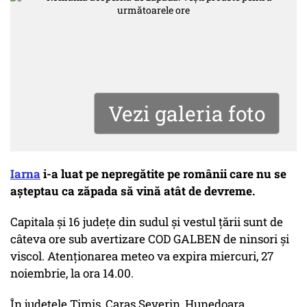
Vezi galeria foto
Iarna
i-a luat pe nepregătite pe românii care nu se
așteptau ca zăpada să vină atât de devreme.
Capitala și 16 județe din sudul și vestul țării sunt de
câteva ore sub avertizare COD GALBEN de ninsori și
viscol. Atenționarea meteo va expira miercuri, 27
noiembrie, la ora 14.00.
În judeţele Timiş, Caraş Severin, Hunedoara,