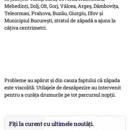
Mehedinţi, Dolj, Olt, Gorj, Vâlcea, Argeş, Dâmboviţa,
Teleorman, Prahova, Buzău, Giurgiu, Ilfov şi
Municipiul Bucureşti, stratul de zăpadă a ajuns la
câțiva centrimetri.
Probleme au apărut și din cauza faptului că zăpada
este viscolită. Utilajele de deszăpezire au intervenit
pentru a curăţa drumurile pe tot parcursul nopţii.
Fiți la curent cu ultimele noutăți.