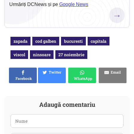
Urmăriți DCNews și pe
Google News
→
zapada
cod galben
bucuresti
capitala
viscol
ninsoare
27 noiembrie
Twitter
Email
Facebook
WhatsApp
Adaugă comentariu