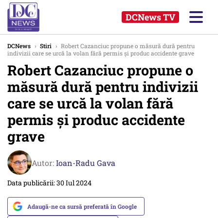
DCNews TV
DCNews
›
Stiri
›
Robert Cazanciuc propune o măsură dură pentru
indivizii care se urcă la volan fără permis și produc accidente grave
Robert Cazanciuc propune o
măsură dură pentru indivizii
care se urcă la volan fără
permis și produc accidente
grave
Autor:
Ioan-Radu Gava
Data publicării: 30 Iul 2024
Adaugă-ne ca sursă preferată în Google