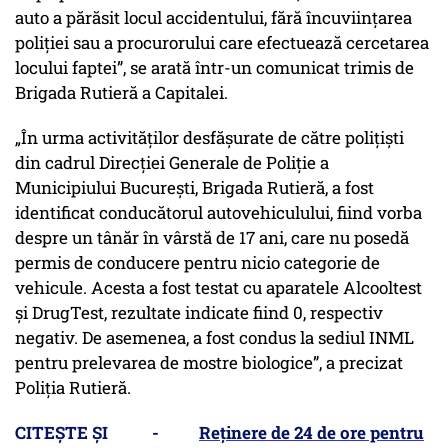
auto a părăsit locul accidentului, fără încuviinţarea
poliţiei sau a procurorului care efectuează cercetarea
locului faptei”, se arată într-un comunicat trimis de
Brigada Rutieră a Capitalei.
„În urma activităţilor desfăşurate de către poliţişti
din cadrul Direcţiei Generale de Poliţie a
Municipiului Bucureşti, Brigada Rutieră, a fost
identificat conducătorul autovehiculului, fiind vorba
despre un tânăr în vârstă de 17 ani, care nu posedă
permis de conducere pentru nicio categorie de
vehicule. Acesta a fost testat cu aparatele Alcooltest
şi DrugTest, rezultate indicate fiind 0, respectiv
negativ. De asemenea, a fost condus la sediul INML
pentru prelevarea de mostre biologice”, a precizat
Poliția Rutieră.
CITEȘTE ȘI -
Reținere de 24 de ore pentru