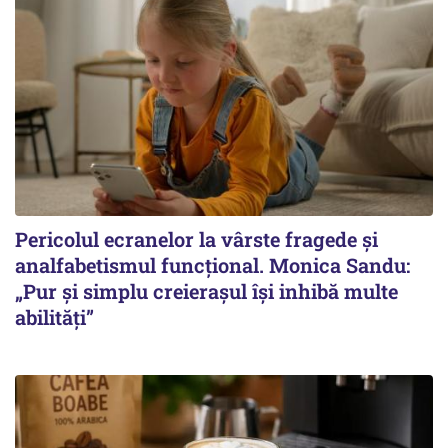
Pericolul ecranelor la vârste fragede și
analfabetismul funcțional. Monica Sandu:
„Pur și simplu creierașul își inhibă multe
abilități”