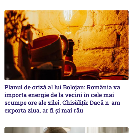
Planul de criză al lui Bolojan: România va
importa energie de la vecini în cele mai
scumpe ore ale zilei. Chisăliță: Dacă n-am
exporta ziua, ar fi și mai rău