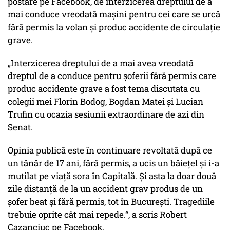
postare pe Facebook, de interzicerea dreptului de a
mai conduce vreodată mașini pentru cei care se urcă
fără permis la volan și produc accidente de circulație
grave.
„Interzicerea dreptului de a mai avea vreodată
dreptul de a conduce pentru șoferii fără permis care
produc accidente grave a fost tema discutata cu
colegii mei Florin Bodog, Bogdan Matei și Lucian
Trufin cu ocazia sesiunii extraordinare de azi din
Senat.
Opinia publică este în continuare revoltată după ce
un tânăr de 17 ani, fără permis, a ucis un băiețel și i-a
mutilat pe viață sora în Capitală. Și asta la doar două
zile distanță de la un accident grav produs de un
șofer beat și fără permis, tot în București. Tragediile
trebuie oprite cât mai repede.“, a scris Robert
Cazanciuc pe Facebook.