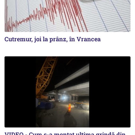
Cutremur, joi la prânz, în Vrancea
VIDEO - Cum s-a montat ultima grindă din