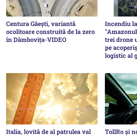
Centura Găești, variantă
Incendiu l
ocolitoare construită de la zero
"Amazonul 
în Dâmbovița-VIDEO
trei drone 
pe acoperi
logistic al
Italia, lovită de al patrulea val
TollRo şi n