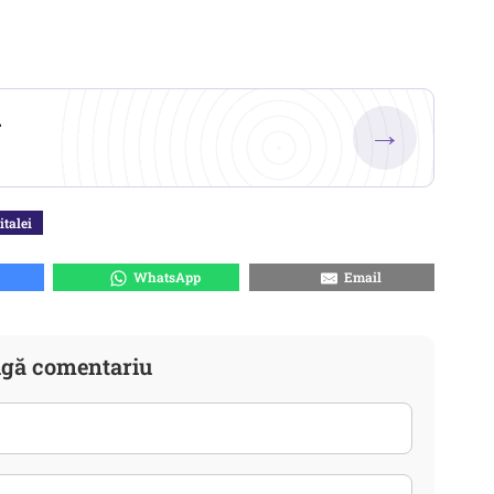
.
→
italei
WhatsApp
Email
gă comentariu