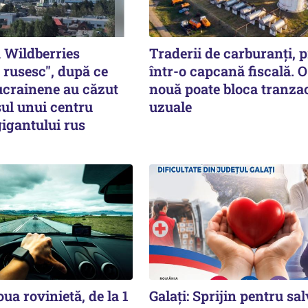
a Wildberries
Traderii de carburanți, p
rusesc", după ce
într-o capcană fiscală. O
ucrainene au căzut
nouă poate bloca tranzac
şul unui centru
uzuale
 gigantului rus
oua rovinietă, de la 1
Galați: Sprijin pentru sal