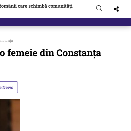
Românii care schimbă comunități
zboi
onstanța
 o femeie din Constanța
le News