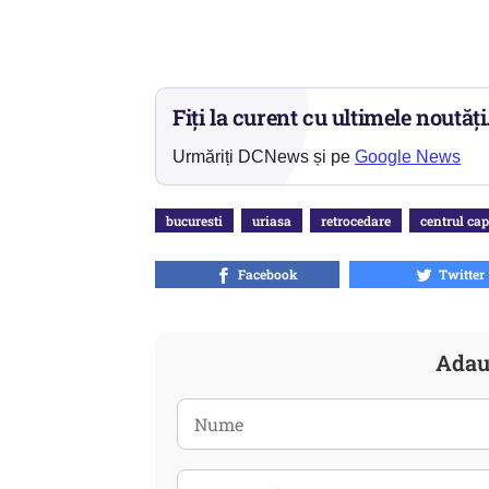
Fiți la curent cu ultimele noutăți
Urmăriți DCNews și pe
Google News
bucuresti
uriasa
retrocedare
centrul cap
Facebook
Twitter
Adau