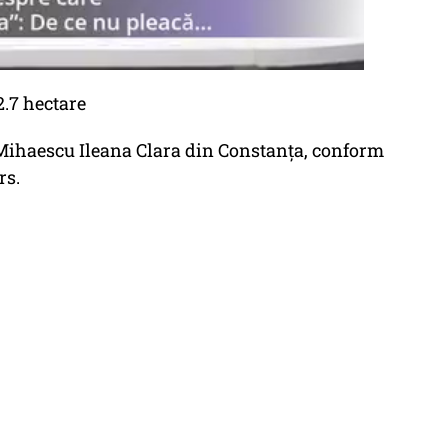
2.7 hectare
e Mihaescu Ileana Clara din Constanța, conform
rs.