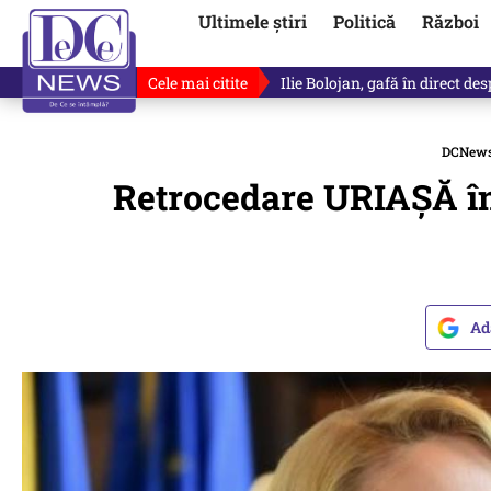
Ultimele știri
Politică
Război
Cele mai citite
Premierul demis Ilie Bolojan a
DCNew
Retrocedare URIAȘĂ în 
Ad