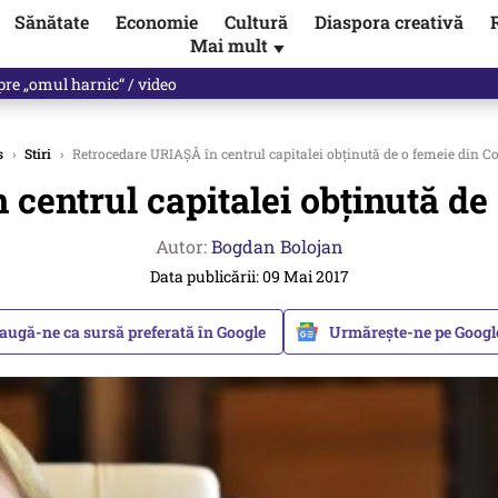
Sănătate
Economie
Cultură
Diaspora creativă
Mai mult
▼
nunță că a încălcat legea, de două ori. Planuri de pregătire pentru ră
s
›
Stiri
›
Retrocedare URIAȘĂ în centrul capitalei obținută de o femeie din C
centrul capitalei obținută de
Autor:
Bogdan Bolojan
Data publicării: 09 Mai 2017
augă-ne ca sursă preferată în Google
Urmărește-ne pe Goog