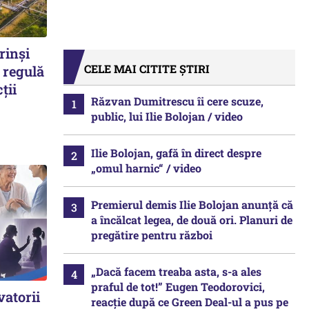
rinși
CELE MAI CITITE ȘTIRI
 regulă
ții
Răzvan Dumitrescu îi cere scuze,
public, lui Ilie Bolojan / video
Ilie Bolojan, gafă în direct despre
„omul harnic“ / video
Premierul demis Ilie Bolojan anunță că
a încălcat legea, de două ori. Planuri de
pregătire pentru război
„Dacă facem treaba asta, s-a ales
praful de tot!” Eugen Teodorovici,
vatorii
reacție după ce Green Deal-ul a pus pe