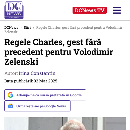
DCNews TV
DCNews
›
Stiri
›
Regele Charles, gest fără precedent pentru Volodimir
Zelenski
Regele Charles, gest fără
precedent pentru Volodimir
Zelenski
Autor:
Irina Constantin
Data publicării: 02 Mar 2025
Adaugă-ne ca sursă preferată în Google
Urmărește-ne pe Google News