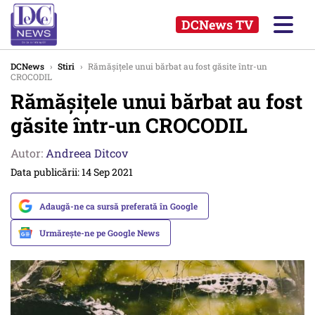
DCNews TV
DCNews
›
Stiri
›
Rămășițele unui bărbat au fost găsite într-un
CROCODIL
Rămășițele unui bărbat au fost
găsite într-un CROCODIL
Autor:
Andreea Ditcov
Data publicării: 14 Sep 2021
Adaugă-ne ca sursă preferată în Google
Urmărește-ne pe Google News