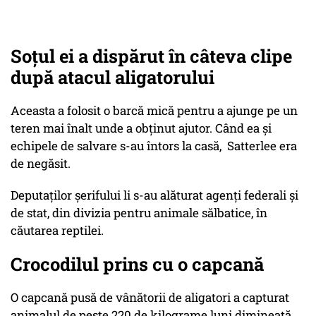
Soțul ei a dispărut în câteva clipe
după atacul aligatorului
Aceasta a folosit o barcă mică pentru a ajunge pe un
teren mai înalt unde a obținut ajutor. Când ea și
echipele de salvare s-au întors la casă, Satterlee era
de negăsit.
Deputaților șerifului li s-au alăturat agenți federali și
de stat, din divizia pentru animale sălbatice, în
căutarea reptilei.
Crocodilul prins cu o capcană
O capcană pusă de vânătorii de aligatori a capturat
animalul de peste 220 de kilograme luni dimineață.