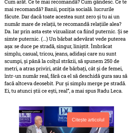
Cum arăt. Ce te mai recomandă? Cum gândesc. Ce te
mai recomandă? Banii, poziția socială. lucrurile
făcute. Dar dacă toate acestea sunt zero și tu ai un
număr mare de relații, te recomandă relațiile alea?
Da. Iar prin asta este vizualizat ca fiind puternic. Și se
simte puternic. (...) Un bărbat adevărat vede puterea
așa: se duce pe stradă, singur, liniștit. Îmbrăcat
simplu, casual, tricou, jeans, adidași care nu sunt
scumpi, și până la colțul străzii, să spunem 250 de
metri, a atras priviri, atât de bărbați, cât și de femei,
într-un număr real, fără ca el să deschidă gura sau să
facă altceva deosebit. Pur și simplu merge pe stradă.
Ei, tu atunci știi ce ești, real”, a mai spus Radu Leca.
Citește articolul