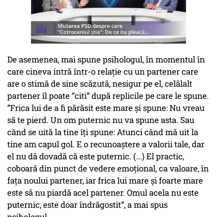
De asemenea, mai spune psihologul, în momentul în
care cineva intră într-o relație cu un partener care
are o stimă de sine scăzută, nesigur pe el, celălalt
partener îl poate ”citi” după replicile pe care le spune.
”Frica lui de a fi părăsit este mare și spune:
Nu vreau
să te pierd.
Un om puternic nu va spune asta. Sau
când se uită la tine îți spune:
Atunci când mă uit la
tine am capul gol.
E o recunoaștere a valorii tale, dar
el nu dă dovadă că este puternic. (...) El practic,
coboară din punct de vedere emoțional, ca valoare, în
fața noului partener, iar frica lui mare și foarte mare
este să nu piardă acel partener. Omul acela nu este
puternic, este doar îndrăgostit”, a mai spus
psihologul.