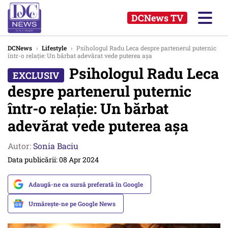
DCNews TV
DCNews
›
Lifestyle
›
Psihologul Radu Leca despre partenerul puternic
într-o relație: Un bărbat adevărat vede puterea așa
Psihologul Radu Leca
despre partenerul puternic
într-o relație: Un bărbat
adevărat vede puterea așa
Autor:
Sonia Baciu
Data publicării: 08 Apr 2024
Adaugă-ne ca sursă preferată în Google
Urmărește-ne pe Google News