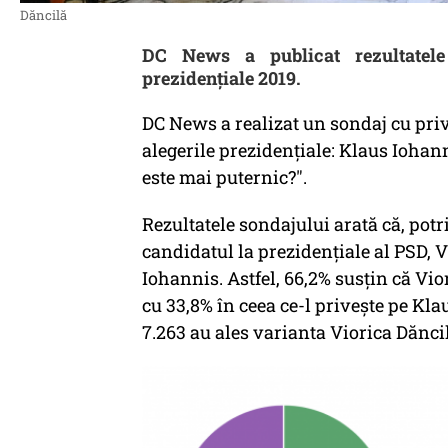
Dăncilă
DC News a publicat rezultatele
prezidențiale 2019.
DC News a realizat un sondaj cu priv
alegerile prezidențiale: Klaus Iohann
este mai puternic?".
Rezultatele sondajului arată că, potri
candidatul la prezidențiale al PSD, 
Iohannis. Astfel, 66,2% susțin că Vi
cu 33,8% în ceea ce-l privește pe Kla
7.263 au ales varianta Viorica Dănci