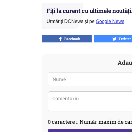
Fiți la curent cu ultimele noutăți
Urmăriți DCNews și pe
Google News
Facebook
Twitter
Adau
0
caractere :: Număr maxim de car