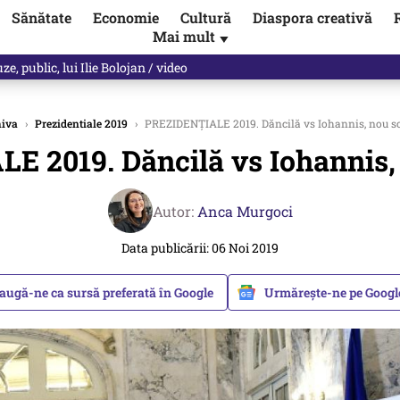
Sănătate
Economie
Cultură
Diaspora creativă
Mai mult
▼
ul asupra ANCPI. Când va fi pus sistemul în funcțiune
iva
›
Prezidentiale 2019
›
PREZIDENȚIALE 2019. Dăncilă vs Iohannis, nou son
 2019. Dăncilă vs Iohannis, 
Autor:
Anca Murgoci
Data publicării: 06 Noi 2019
augă-ne ca sursă preferată în Google
Urmărește-ne pe Goog