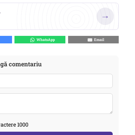
.
→
WhatsApp
Email
gă comentariu
actere 1000