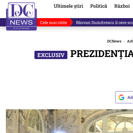
Ultimele știri
Politică
Război
Cele mai citite
Ultimele informații după atac
DCNews
›
Arh
PREZIDENȚIALE
Ad