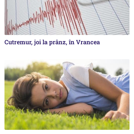
Cutremur, joi la prânz, în Vrancea