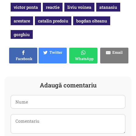
victor ponta
reactie
liviu voinea
atanasiu
arestare
catalin predoiu
bogdan olteanu
gorghiu
Twitter
Email
Facebook
WhatsApp
Adaugă comentariu