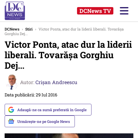
DCNews TV
DCNews
›
Stiri
›
Victor Ponta, atac dur la liderii liberali. Tovarășa
Gorghiu Dej...
Victor Ponta, atac dur la liderii
liberali. Tovarășa Gorghiu
Dej...
Autor:
Crişan Andreescu
Data publicării: 29 Iul 2016
Adaugă-ne ca sursă preferată în Google
Urmărește-ne pe Google News