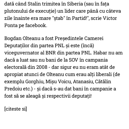
dată când Stalin trimitea în Siberia (sau în fața
plutonului de execuție) un lider care până cu câteva
zile înainte era mare "ștab" în Partid!", scrie Victor
Ponta pe facebook.
Bogdan Olteanu a fost Președintele Camerei
Deputaților din partea PNL și este (încă)
viceguvernator al BNR din partea PNL. Habar nu am
dacă a luat sau nu bani de la SOV în campania
electorală din 2008 - dar sigur eu nu eram atât de
apropiat atunci de Olteanu cum erau alți liberali (de
exemplu Gorghiu, Mișu Voicu, Atanasiu, Cătălin
Predoiu etc.) - și dacă s-au dat bani în campanie a
fost să se aleagă și respectivii deputați!
[citeste si]