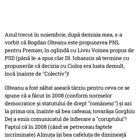
Anul trecut în noiembrie, după demisia mea, s-a
vorbit că Bogdan Olteanu este propunerea PNL
pentru Premier, în oglindă cu Liviu Voinea propus de
PSD (până le-a spus clar Dl. Iohannis să termine cu
propunerile că decizia cu Cioloș era luata demult,
încă înainte de "Colectiv")!
Olteanu a fost săltat aseară târziu pentru ceva ce se
spune că a făcut în 2008 (conform normelor
democratice și statutului de drept "românesc") și azi
la prima ora, înainte să bea cafeaua, tovarășa Gorghiu
Dej a emis comunicatul de înfierare a "coruptului"!
Faptul că în 2008 (când se petreceau faptele
incriminate) Alinuța își bea cafeluța de dimineață