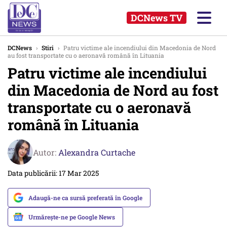
DCNews TV
DCNews
›
Stiri
›
Patru victime ale incendiului din Macedonia de Nord
au fost transportate cu o aeronavă română în Lituania
Patru victime ale incendiului
din Macedonia de Nord au fost
transportate cu o aeronavă
română în Lituania
Autor:
Alexandra Curtache
Data publicării: 17 Mar 2025
Adaugă-ne ca sursă preferată în Google
Urmărește-ne pe Google News