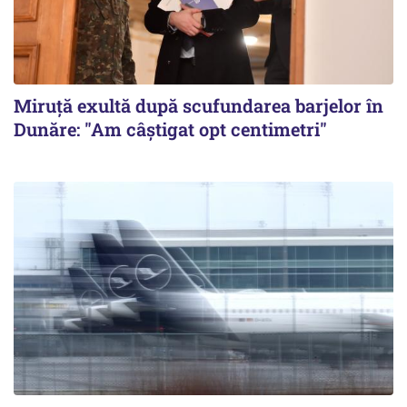
Miruță exultă după scufundarea barjelor în
Dunăre: "Am câștigat opt centimetri"