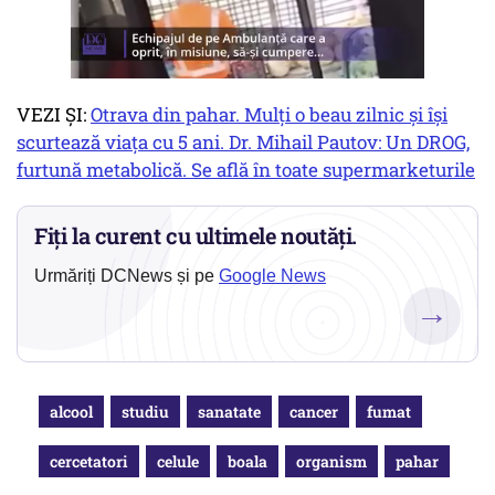
VEZI ȘI:
Otrava din pahar. Mulți o beau zilnic și își
scurtează viața cu 5 ani. Dr. Mihail Pautov: Un DROG,
furtună metabolică. Se află în toate supermarketurile
Fiți la curent cu ultimele noutăți.
Urmăriți DCNews și pe
Google News
→
alcool
studiu
sanatate
cancer
fumat
cercetatori
celule
boala
organism
pahar