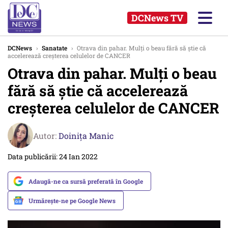
DCNews TV
DCNews
›
Sanatate
›
Otrava din pahar. Mulți o beau fără să știe că
accelerează creșterea celulelor de CANCER
Otrava din pahar. Mulți o beau
fără să știe că accelerează
creșterea celulelor de CANCER
Autor:
Doinița Manic
Data publicării: 24 Ian 2022
Adaugă-ne ca sursă preferată în Google
Urmărește-ne pe Google News