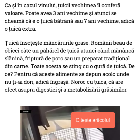
Ca și în cazul vinului, țuicii vechimea îi conferă
valoare. Poate avea 3 ani vechime și atunci se
cheamă că e o țuică bătrână sau 7 ani vechime, adică
o țuică extra.
Țuică însoțește mâncărurile grase. Românii beau de
obicei câte un păhărel de țuică atunci când mănâncă
slănină, friptură de porc sau un preparat tradițional
din carne. Toate acesta se sting cu o gură de țuică. De
ce? Pentru că aceste alimente se depun acolo unde
nu ți-ai dori, adică îngrașă. Noroc cu țuica, că are
efect asupra digestiei și a metabolizării grăsimilor.
Citește articolul