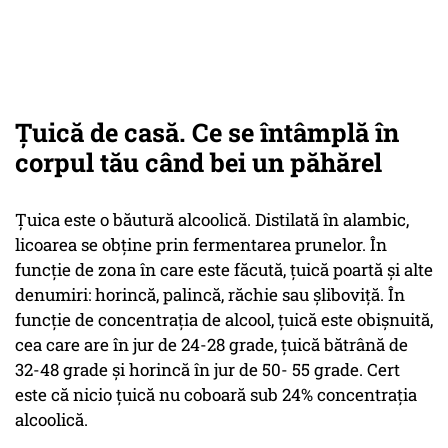
Țuică de casă. Ce se întâmplă în
corpul tău când bei un păhărel
Țuica este o băutură alcoolică. Distilată în alambic,
licoarea se obține prin fermentarea prunelor. În
funcție de zona în care este făcută, țuică poartă și alte
denumiri: horincă, palincă, răchie sau șliboviță. În
funcție de concentrația de alcool, țuică este obișnuită,
cea care are în jur de 24-28 grade, țuică bătrână de
32-48 grade și horincă în jur de 50- 55 grade. Cert
este că nicio țuică nu coboară sub 24% concentrația
alcoolică.