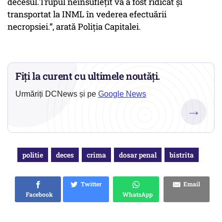
decesul.Trupul neînsuflețit va a fost ridicat și
transportat la INML în vederea efectuării
necropsiei.”, arată Poliția Capitalei.
Fiți la curent cu ultimele noutăți.
Urmăriți DCNews și pe
Google News
→
politie
deces
crima
dosar penal
bistrita
Twitter
Email
Facebook
WhatsApp