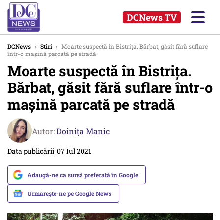
DCNews TV
DCNews
›
Stiri
›
Moarte suspectă în Bistrița. Bărbat, găsit fără suflare
într-o mașină parcată pe stradă
Moarte suspectă în Bistrița.
Bărbat, găsit fără suflare într-o
mașină parcată pe stradă
Autor:
Doinița Manic
Data publicării: 07 Iul 2021
Adaugă-ne ca sursă preferată în Google
Urmărește-ne pe Google News