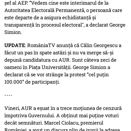
şef al AEP. ”Vedem cine este interimarul de la
Autoritatea Electorală Permanentă, o persoană care
este departe de a asigura echidistanţă şi
transparenţă în procesul electoral", a declarat George
Simion.
UPDATE
: RomâniaTV anunță că Călin Georgescu a
făcut un pas în spate astăzi și nu va merge să-și
depună candidatura cu AUR. Sunt câteva zeci de
oameni în Piața Universității. George Simion a
declarat că se vor strânge la protest ”cel puțin
100.000” de participanți.
----
Vineri, AUR a eșuat în a trece moțiunea de cenzură
împotriva Guvernului. A obținut mai puține voturi
decât semnături. Marcel Ciolacu, premierul
României, a avut un discurs plin de ironii la adresa