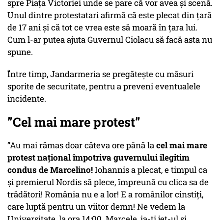
spre Piața Victoriei unde se pare că vor avea și scenă.
Unul dintre protestatari afirmă că este plecat din țară
de 17 ani și că tot ce vrea este să moară în țara lui.
Cum l-ar putea ajuta Guvernul Ciolacu să facă asta nu
spune.
Între timp, Jandarmeria se pregătește cu măsuri
sporite de securitate, pentru a preveni eventualele
incidente.
”Cel mai mare protest”
”Au mai rămas doar câteva ore până la
cel mai mare
protest național împotriva guvernului ilegitim
condus de Marcelino!
Iohannis a plecat, e timpul ca
și premierul Nordis să plece, împreună cu clica sa de
trădători! România nu e a lor! E a românilor cinstiți,
care luptă pentru un viitor demn! Ne vedem la
Universitate, la ora 14:00. Marcele, ia-ți jet-ul și