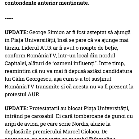
contondente anterior menţionate
.
----
UPDATE:
George Simion ar fi fost așteptat să ajungă
în Piața Universității, însă se pare că va ajunge mai
târziu. Liderul AUR ar fi avut o noapte de beție,
conform RomâniaTV, într-un local din nordul
Capitalei, alături de ”oameni influenți”. Între timp,
reamintim că nu va mai fi depusă astăzi candidatura
lui Călin Georgescu, așa cum s-a tot susținut.
RomâniaTV transmite și că acesta nu va fi prezent la
protestul AUR.
UPDATE:
Protestatarii au blocat Piața Universității,
intrând pe carosabil. Ei cară tomberoane de gunoi cu
aripi de avion, pe care scrie Nordis, aluzie la
deplasările premierului Marcel Ciolacu. De