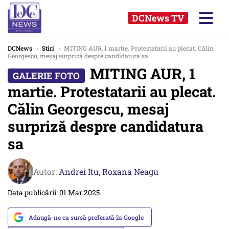
DCNews TV
DCNews
›
Stiri
›
MITING AUR, 1 martie. Protestatarii au plecat. Călin
Georgescu, mesaj surpriză despre candidatura sa
MITING AUR, 1
martie. Protestatarii au plecat.
Călin Georgescu, mesaj
surpriză despre candidatura
sa
Autor:
Andrei Itu,
Roxana Neagu
Data publicării: 01 Mar 2025
Adaugă-ne ca sursă preferată în Google