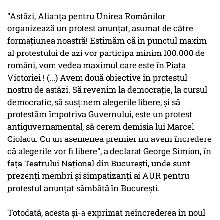
"Astăzi, Alianţa pentru Unirea Românilor
organizează un protest anunţat, asumat de către
formaţiunea noastră! Estimăm că în punctul maxim
al protestului de azi vor participa minim 100.000 de
români, vom vedea maximul care este în Piaţa
Victoriei ! (...) Avem două obiective în protestul
nostru de astăzi. Să revenim la democraţie, la cursul
democratic, să susţinem alegerile libere, şi să
protestăm împotriva Guvernului, este un protest
antiguvernamental, să cerem demisia lui Marcel
Ciolacu. Cu un asemenea premier nu avem încredere
că alegerile vor fi libere", a declarat George Simion, în
faţa Teatrului Naţional din Bucureşti, unde sunt
prezenţi membri şi simpatizanţi ai AUR pentru
protestul anunţat sâmbătă în Bucureşti.
Totodată, acesta şi-a exprimat neîncrederea în noul