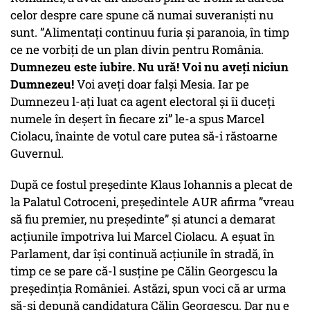
celor despre care spune că numai suveraniști nu
sunt. ”Alimentaţi continuu furia şi paranoia, în timp
ce ne vorbiţi de un plan divin pentru România.
Dumnezeu este iubire. Nu ură! Voi nu aveţi niciun
Dumnezeu!
Voi aveţi doar falşi Mesia. Iar pe
Dumnezeu l-aţi luat ca agent electoral şi îi duceţi
numele în deşert în fiecare zi” le-a spus Marcel
Ciolacu, înainte de votul care putea să-i răstoarne
Guvernul.
După ce fostul președinte Klaus Iohannis a plecat de
la Palatul Cotroceni, președintele AUR afirma ”vreau
să fiu premier, nu președinte” și atunci a demarat
acțiunile împotriva lui Marcel Ciolacu. A eșuat în
Parlament, dar își continuă acțiunile în stradă, în
timp ce se pare că-l susține pe Călin Georgescu la
președinția României. Astăzi, spun voci că ar urma
să-și depună candidatura Călin Georgescu. Dar nu e