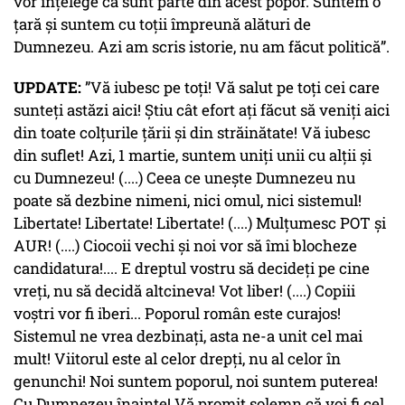
vor înțelege că sunt parte din acest popor. Suntem o
țară și suntem cu toții împreună alături de
Dumnezeu. Azi am scris istorie, nu am făcut politică”.
UPDATE:
”Vă iubesc pe toți! Vă salut pe toți cei care
sunteți astăzi aici! Știu cât efort ați făcut să veniți aici
din toate colțurile țării și din străinătate! Vă iubesc
din suflet! Azi, 1 martie, suntem uniți unii cu alții și
cu Dumnezeu! (....) Ceea ce unește Dumnezeu nu
poate să dezbine nimeni, nici omul, nici sistemul!
Libertate! Libertate! Libertate! (....) Mulțumesc POT și
AUR! (....) Ciocoii vechi și noi vor să îmi blocheze
candidatura!.... E dreptul vostru să decideți pe cine
vreți, nu să decidă altcineva! Vot liber! (....) Copiii
voștri vor fi iberi... Poporul român este curajos!
Sistemul ne vrea dezbinați, asta ne-a unit cel mai
mult! Viitorul este al celor drepți, nu al celor în
genunchi! Noi suntem poporul, noi suntem puterea!
Cu Dumnezeu înainte! Vă promit solemn că voi fi cel