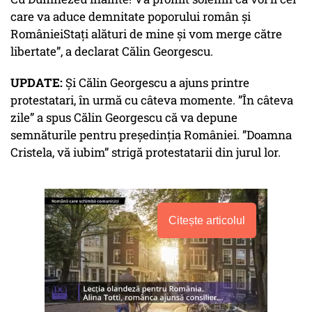
care va aduce demnitate poporului român și
RomânieiStați alături de mine și vom merge către
libertate”, a declarat Călin Georgescu.
UPDATE:
Și Călin Georgescu a ajuns printre
protestatari, în urmă cu câteva momente. ”În câteva
zile” a spus Călin Georgescu că va depune
semnăturile pentru președinția României. ”Doamna
Cristela, vă iubim” strigă protestatarii din jurul lor.
Citește articolul