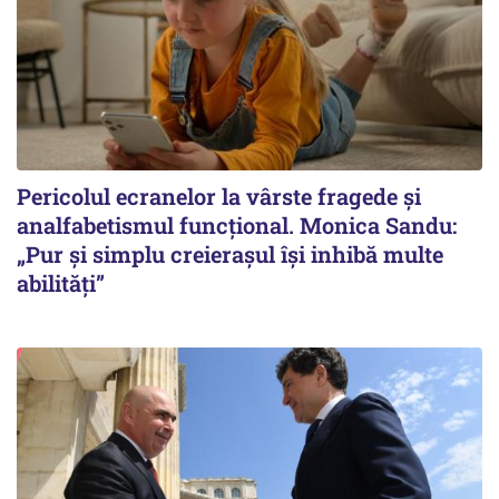
Pericolul ecranelor la vârste fragede și
analfabetismul funcțional. Monica Sandu:
„Pur și simplu creierașul își inhibă multe
abilități”