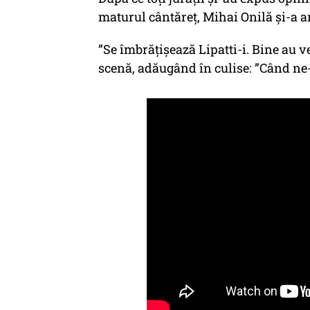
maturul cântăreț, Mihai Onilă și-a a
”Se îmbrățișează Lipatti-i. Bine au v
scenă, adăugând în culise: ”Când ne-