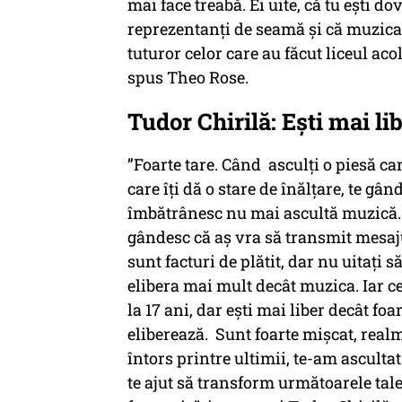
mai face treabă. Ei uite, că tu ești do
reprezentanți de seamă și că muzica 
tuturor celor care au făcut liceul aco
spus Theo Rose.
Tudor Chirilă: Ești mai li
”Foarte tare. Când asculți o piesă care
care îți dă o stare de înălțare, te g
îmbătrânesc nu mai ascultă muzică. C
gândesc că aș vra să transmit mesaju
sunt facturi de plătit, dar nu uitați 
elibera mai mult decât muzica. Iar ce
la 17 ani, dar ești mai liber decât fo
eliberează.
Sunt foarte mișcat, real
întors printre ultimii, te-am asculta
te ajut să transform următoarele ta