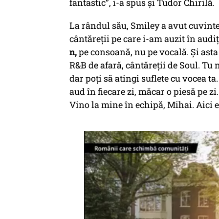
fantastic”, i-a spus și Tudor Chirilă.
La rândul său, Smiley a avut cuvinte
cântăreții pe care i-am auzit în audiț
n,
pe consoană, nu pe vocală. Și asta 
R&B de afară, cântăreții de Soul. Tu 
dar poți să atingi suflete cu vocea ta.
aud în fiecare zi, măcar o piesă pe zi.
Vino la mine în echipă, Mihai. Aici e