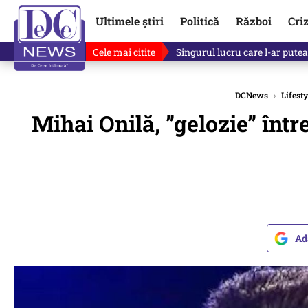
Ultimele știri
Politică
Război
Cri
Cele mai citite
Singurul lucru care l-ar putea 
DCNews
›
Lifesty
Mihai Onilă, ”gelozie” într
Ad