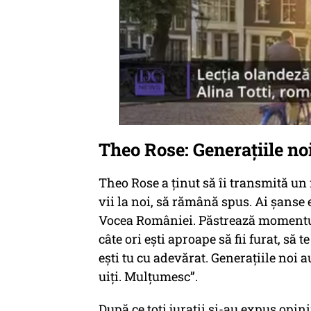
Theo Rose: Generațiile no
Theo Rose a ținut să îi transmită un 
vii la noi, să rămână spus. Ai șanse 
Vocea României.
Păstrează momentul 
câte ori ești aproape să fii
furat,
să te
ești tu cu adevărat. Generațiile noi 
uiți. Mulțumesc”.
După ce toți jurații și-au expus opini