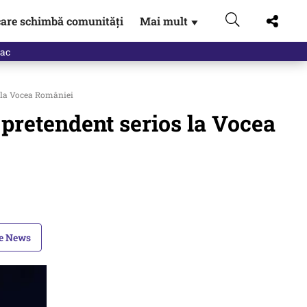
are schimbă comunități
Mai mult
▼
eac
os la Vocea României
n pretendent serios la Vocea
le News