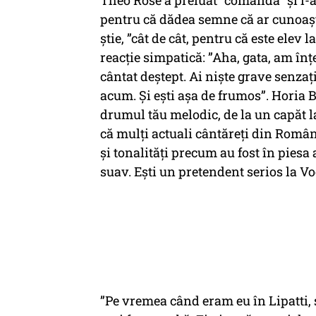
Theo Rose a preluat ”comanda” și l-a
pentru că dădea semne că ar cunoaște
știe, ”cât de cât, pentru că este elev
reacție simpatică: ”Aha, gata, am înțe
cântat
deștept.
Ai niște
grave
senzaț
acum. Și ești așa de frumos”. Horia 
drumul tău melodic, de la un capăt la
că mulți actuali cântăreți din Român
și tonalități precum au fost în piesa 
suav. Ești un pretendent serios la
Vo
”Pe vremea când eram eu în Lipatti,