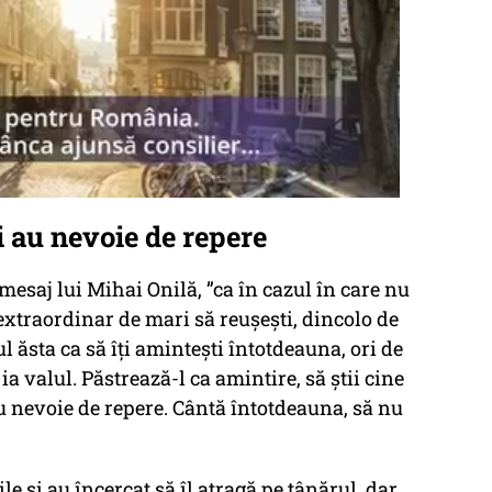
i au nevoie de repere
mesaj lui Mihai Onilă, ”ca în cazul în care nu
extraordinar de mari să reușești, dincolo de
ăsta ca să îți amintești întotdeauna, ori de
 ia valul. Păstrează-l ca amintire, să știi cine
au nevoie de repere. Cântă întotdeauna, să nu
ile și au încercat să îl atragă pe tânărul, dar