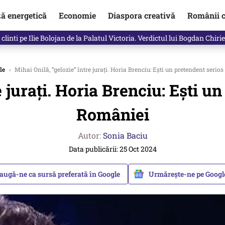
ză energetică
Economie
Diaspora creativă
Românii c
clinti pe Ilie Bolojan de la Palatul Victoria. Verdictul lui Bogdan Chiri
le
›
Mihai Onilă, ”gelozie” între jurați. Horia Brenciu: Ești un pretendent seri
e jurați. Horia Brenciu: Ești u
României
Autor:
Sonia Baciu
Data publicării: 25 Oct 2024
augă-ne ca sursă preferată în Google
Urmărește-ne pe Goog