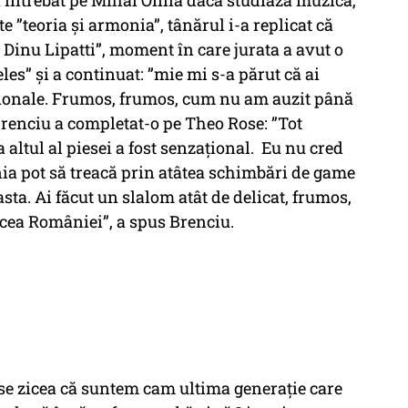
 întrebat pe Mihai Onilă dacă studiază muzica,
 ”teoria și armonia”, tânărul i-a replicat că
 la Dinu Lipatti”, moment în care jurata a avut o
les” și a continuat: ”mie mi s-a părut că ai
ionale. Frumos, frumos, cum nu am auzit până
Brenciu a completat-o pe Theo Rose: ”Tot
 altul al piesei a fost senzațional. Eu nu cred
ia pot să treacă prin atâtea schimbări de game
asta. Ai făcut un slalom atât de delicat, frumos,
cea României”,
a spus Brenciu.
 se zicea că suntem cam ultima generație care