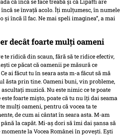
vada că încă se face treabă și că Lipatti are
încă se învață acolo. Îți mulțumesc, în numele
lo și încă îl fac. Ne mai speli imaginea”, a mai
ber decât foarte mulți oameni
 te ridică din scaun, fără să te ridice efectiv,
ândești ce păcat că oamenii pe măsură ce
e ai făcut tu în seara asta m-a făcut să mă
l ăsta prin tine. Oameni buni, vin probleme,
să ascultați muzică. Nu este nimic ce te poate
 este foarte mișto, poate că tu nu îți dai seama
arte mulți oameni, pentru că vocea ta te
mente, de cum ai cântat în seara asta. M-am
t până la capăt. Mi-aș dori să îmi dai șansa să
le momente la
Vocea Românei
în povești. Ești