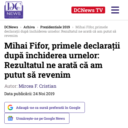
DCNews TV
DCNews
›
Arhiva
›
Prezidentiale 2019
›
Mihai Fifor, primele
declarații după închiderea urnelor: Rezultatul ne arată că am putut să
revenim
Mihai Fifor, primele declarații
după închiderea urnelor:
Rezultatul ne arată că am
putut să revenim
Autor:
Mircea F. Cristian
Data publicării: 24 Noi 2019
Adaugă-ne ca sursă preferată în Google
Urmărește-ne pe Google News