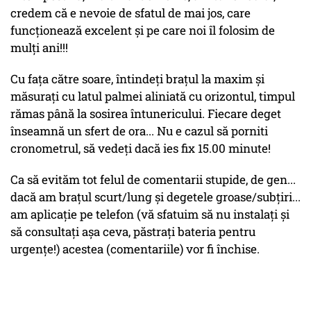
credem că e nevoie de sfatul de mai jos, care
funcţionează excelent şi pe care noi îl folosim de
mulţi ani!!!
Cu faţa către soare, întindeţi braţul la maxim şi
măsuraţi cu latul palmei aliniată cu orizontul, timpul
rămas până la sosirea întunericului. Fiecare deget
înseamnă un sfert de ora... Nu e cazul să porniti
cronometrul, să vedeţi dacă ies fix 15.00 minute!
Ca să evităm tot felul de comentarii stupide, de gen...
dacă am braţul scurt/lung şi degetele groase/subţiri...
am aplicație pe telefon (vă sfatuim să nu instalaţi şi
să consultaţi aşa ceva, păstraţi bateria pentru
urgențe!) acestea (comentariile) vor fi închise.