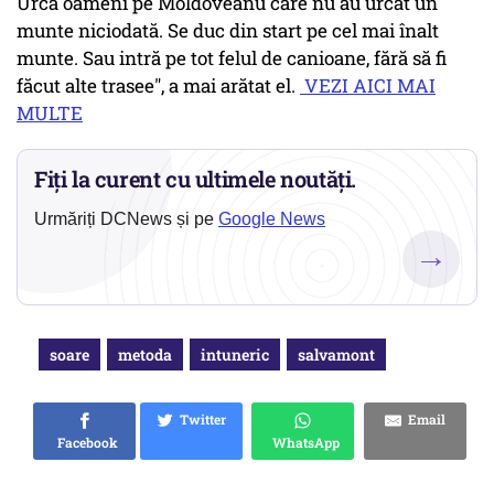
Urcă oameni pe Moldoveanu care nu au urcat un
munte niciodată. Se duc din start pe cel mai înalt
munte. Sau intră pe tot felul de canioane, fără să fi
făcut alte trasee", a mai arătat el.
VEZI AICI MAI
MULTE
Fiți la curent cu ultimele noutăți.
Urmăriți DCNews și pe
Google News
→
soare
metoda
intuneric
salvamont
Twitter
Email
Facebook
WhatsApp