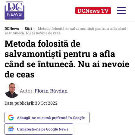
DCNews TV
DCNews
›
Stiri
›
Metoda folosită de salvamontişti pentru a afla când
se întunecă. Nu ai nevoie de ceas
Metoda folosită de
salvamontişti pentru a afla
când se întunecă. Nu ai nevoie
de ceas
Autor:
Florin Răvdan
Data publicării: 30 Oct 2022
Adaugă-ne ca sursă preferată în Google
Urmărește-ne pe Google News