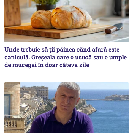
Unde trebuie să ții pâinea când afară este
caniculă. Greșeala care o usucă sau o umple
de mucegai în doar câteva zile