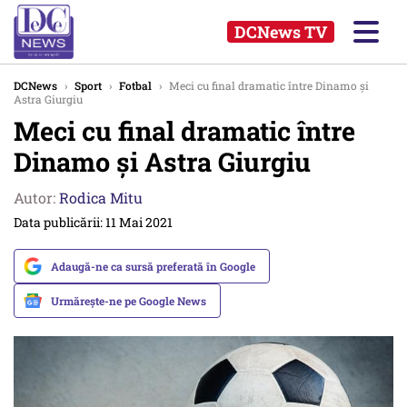
DCNews TV
DCNews
›
Sport
›
Fotbal
›
Meci cu final dramatic între Dinamo și
Astra Giurgiu
Meci cu final dramatic între
Dinamo și Astra Giurgiu
Autor:
Rodica Mitu
Data publicării: 11 Mai 2021
Adaugă-ne ca sursă preferată în Google
Urmărește-ne pe Google News