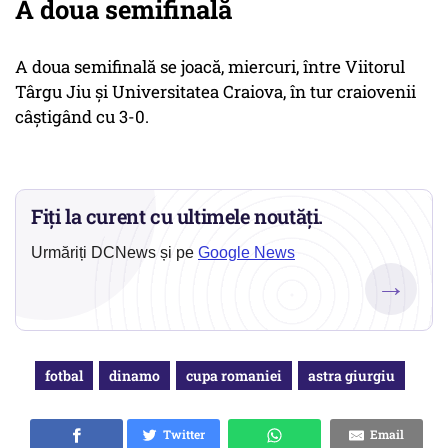
A doua semifinală
A doua semifinală se joacă, miercuri, între Viitorul
Târgu Jiu și Universitatea Craiova, în tur craiovenii
câștigând cu 3-0.
Fiți la curent cu ultimele noutăți.
Urmăriți DCNews și pe
Google News
→
fotbal
dinamo
cupa romaniei
astra giurgiu
Twitter
Email