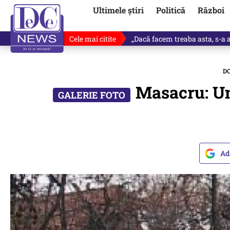
Ultimele știri
Politică
Război
Cele mai citite
„Dacă facem treaba asta, s-a a
D
Masacru: Un 
Ad