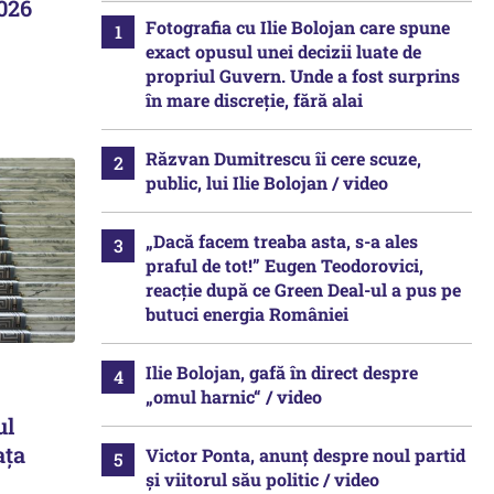
2026
Fotografia cu Ilie Bolojan care spune
exact opusul unei decizii luate de
propriul Guvern. Unde a fost surprins
în mare discreție, fără alai
Răzvan Dumitrescu îi cere scuze,
public, lui Ilie Bolojan / video
„Dacă facem treaba asta, s-a ales
praful de tot!” Eugen Teodorovici,
reacție după ce Green Deal-ul a pus pe
butuci energia României
Ilie Bolojan, gafă în direct despre
„omul harnic“ / video
ul
ața
Victor Ponta, anunț despre noul partid
și viitorul său politic / video