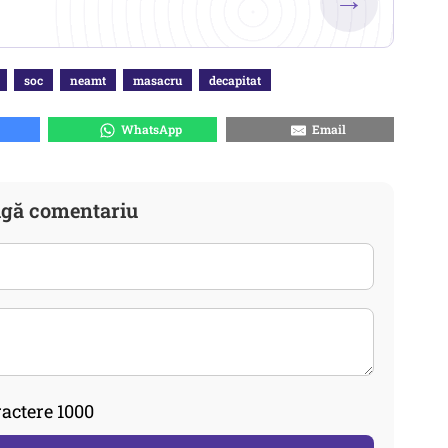
→
soc
neamt
masacru
decapitat
WhatsApp
Email
gă comentariu
actere 1000