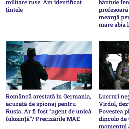
militare ruse: Am identificat
bântuie fe
țintele
profesoară 
meargă pen
mare abia l
Româncă arestată în Germania,
Lucruri ne
acuzată de spionaj pentru
Vîrdol, dez
Rusia. Ar fi fost ”agent de unică
Povestea pi
folosință”/ Precizările MAE
dincolo de
momentul a