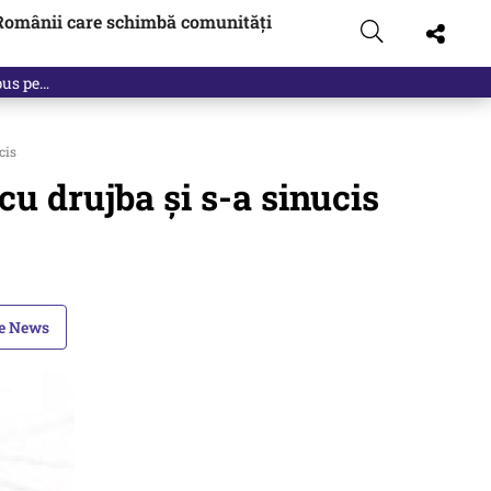
Românii care schimbă comunități
 pus pe…
cis
cu drujba și s-a sinucis
le News