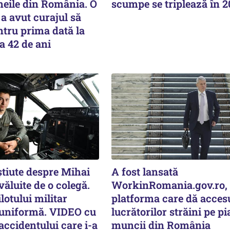
meile din România. O
scumpe se triplează în 
a avut curajul să
tru prima dată la
a 42 de ani
știute despre Mihai
A fost lansată
văluite de o colegă.
WorkinRomania.gov.ro,
lotului militar
platforma care dă acces
 uniformă. VIDEO cu
lucrătorilor străini pe pi
ccidentului care i-a
muncii din România