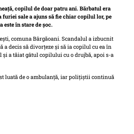
eață, copilul de doar patru ani. Bărbatul era
 furiei sale a ajuns să fie chiar copilul lor, pe
 este în stare de șoc.
neşti, comuna Bârgăoani. Scandalul a izbucnit
 a decis să divorțeze și să ia copilul cu ea în
 și a tăiat gâtul copilului cu o drujbă, apoi s-a
ost luată de o ambulanță, iar polițiștii continuă