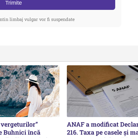
Trimite
ntin limbaj vulgar vor fi suspendate
vergeturilor”
ANAF a modificat Declar
e Buhnici încă
216. Taxa pe casele și ma