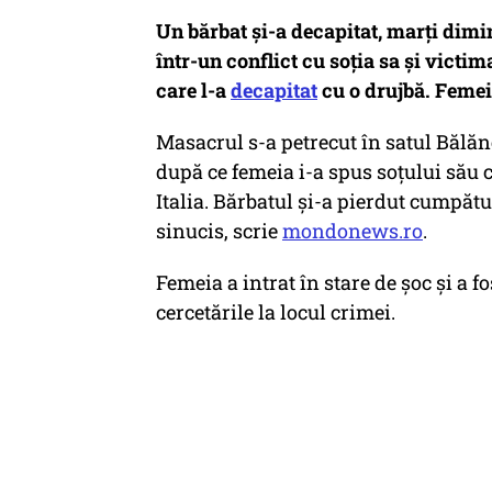
Un bărbat și-a decapitat, marți dimin
într-un conflict cu soția sa și victima
care l-a
decapitat
cu o drujbă. Femeia
Masacrul s-a petrecut în satul Bălă
după ce femeia i-a spus soțului său că
Italia. Bărbatul și-a pierdut cumpătul
sinucis, scrie
mondonews.ro
.
Femeia a intrat în stare de șoc și a f
cercetările la locul crimei.