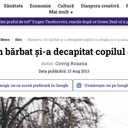
Sănătate
Economie
Cultură
Diaspora creativă
Mai mult
▼
les praful de tot!” Eugen Teodorovici, reacție după ce Green Deal-ul a
CNews
›
Stiri
›
Masacru: Un bărbat și-a decapitat copilul cu drujba și s-a sinu
bărbat și-a decapitat copilul 
Autor:
Covrig Roxana
Data publicării: 13 Aug 2013
augă-ne ca sursă preferată în Google
Urmărește-ne pe Goog