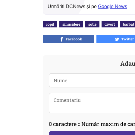
Urmăriți DCNews și pe
Google News
copil
sinucidere
sotie
divort
barbat
Facebook
Twitter
Adau
0
caractere :: Număr maxim de car