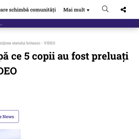
are schimbă comunități
Mai mult
▼
rijirea statului britanic - VIDEO
ă ce 5 copii au fost preluați
IDEO
le News