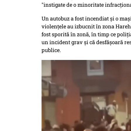
"instigate de o minoritate infracţion
Un autobuz a fost incendiat şi o maşi
violenţele au izbucnit în zona Harehi
fost sporită în zonă, în timp ce poli
un incident grav şi că desfăşoară re
publice.