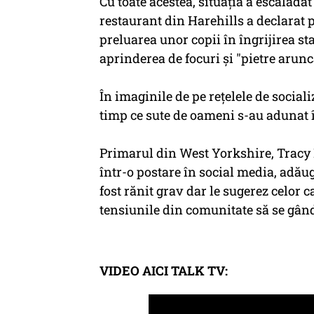
Cu toate acestea, situaţia a escaladat
restaurant din Harehills a declarat 
preluarea unor copii în îngrijirea sta
aprinderea de focuri şi "pietre arunc
În imaginile de pe reţelele de sociali
timp ce sute de oameni s-au adunat î
Primarul din West Yorkshire, Tracy 
într-o postare în social media, adă
fost rănit grav dar le sugerez celor 
tensiunile din comunitate să se gân
VIDEO AICI TALK TV: