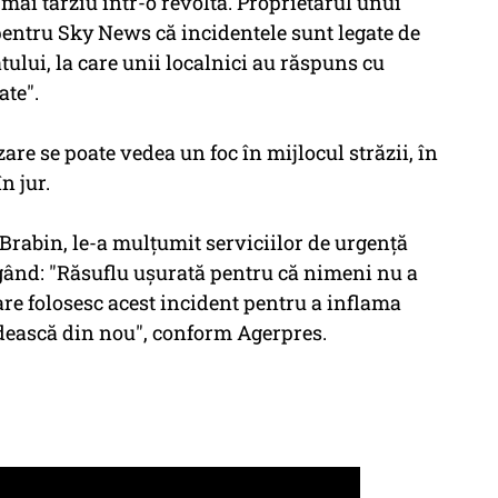
 mai târziu într-o revoltă. Proprietarul unui
pentru Sky News că incidentele sunt legate de
tului, la care unii localnici au răspuns cu
ate".
zare se poate vedea un foc în mijlocul străzii, în
n jur.
Brabin, le-a mulţumit serviciilor de urgenţă
ugând: "Răsuflu uşurată pentru că nimeni nu a
care folosesc acest incident pentru a inflama
dească din nou", conform Agerpres.