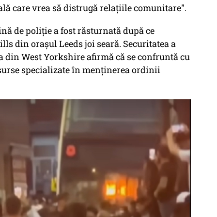
ală care vrea să distrugă relaţiile comunitare".
nă de poliţie a fost răsturnată după ce
lls din oraşul Leeds joi seară. Securitatea a
ţia din West Yorkshire afirmă că se confruntă cu
surse specializate în menţinerea ordinii