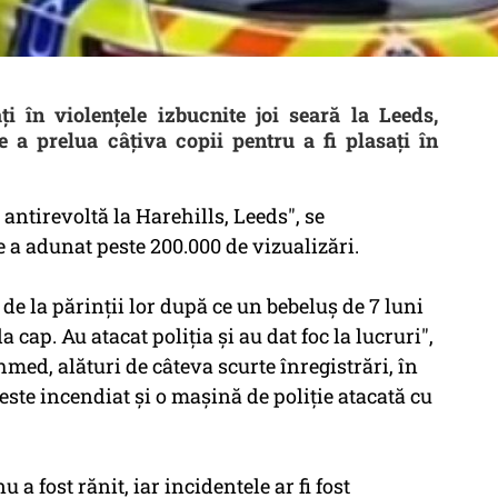
 în violențele izbucnite joi seară la Leeds,
 a prelua câțiva copii pentru a fi plasați în
ntirevoltă la Harehills, Leeds", se
 a adunat peste 200.000 de vizualizări.
i de la părinţii lor după ce un bebeluş de 7 luni
a cap. Au atacat poliţia şi au dat foc la lucruri",
med, alături de câteva scurte înregistrări, în
ste incendiat şi o maşină de poliţie atacată cu
 a fost rănit, iar incidentele ar fi fost