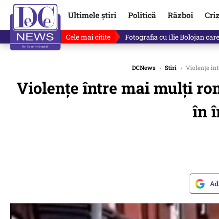
Ultimele știri
Politică
Război
Cri
Cele mai citite
Lucruri neștiute despre Mihai 
DCNews
›
Stiri
›
Violențe într
Violențe între mai mulți rom
în 
Ad