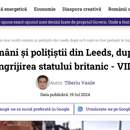
ză energetică
Economie
Diaspora creativă
Românii c
Vîrdol, dezvăluite de o colegă. Povestea pilotului militar dincolo de…
e mai mulți români și polițiștii din Leeds, după ce 5 copii au fost preluați în îng
âni și polițiștii din Leeds, dup
îngrijirea statului britanic - V
Autor:
Tiberiu Vasile
Data publicării: 19 Iul 2024
augă-ne ca sursă preferată în Google
Urmărește-ne pe Goog