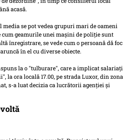
 de dezordine", în timp ce consilierul local
mână acasă.
ial media se pot vedea grupuri mari de oameni
de cum geamurile unei maşini de poliţie sunt
 altă înregistrare, se vede cum o persoană dă foc
aruncă în el cu diverse obiecte.
răspuns la o "tulburare", care a implicat salariaţi
ii", la ora locală 17.00, pe strada Luxor, din zona
, s-a luat decizia ca lucrătorii agenţiei şi
evoltă