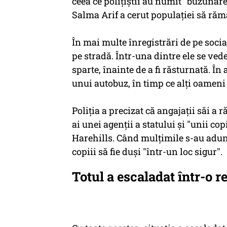
ceea ce poliţiştii au numit "buzunare
Salma Arif a cerut populaţiei să ră
În mai multe înregistrări de pe soc
pe stradă. Într-una dintre ele se ve
sparte, înainte de a fi răsturnată. În
unui autobuz, în timp ce alţi oameni 
Poliţia a precizat că angajaţii săi a 
ai unei agenţii a statului şi "unii cop
Harehills. Când mulţimile s-au adunat
copiii să fie duşi "într-un loc sigur".
Totul a escaladat într-o r