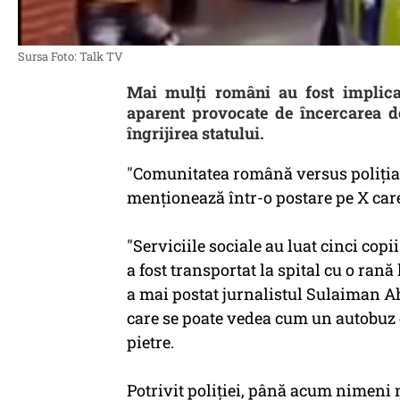
Sursa Foto: Talk TV
Mai mulți români au fost implicați
aparent provocate de încercarea de
îngrijirea statului.
"Comunitatea română versus poliţia a
menţionează într-o postare pe X care
"Serviciile sociale au luat cinci copi
a fost transportat la spital cu o rană l
a mai postat jurnalistul Sulaiman Ah
care se poate vedea cum un autobuz e
pietre.
Potrivit poliţiei, până acum nimeni nu