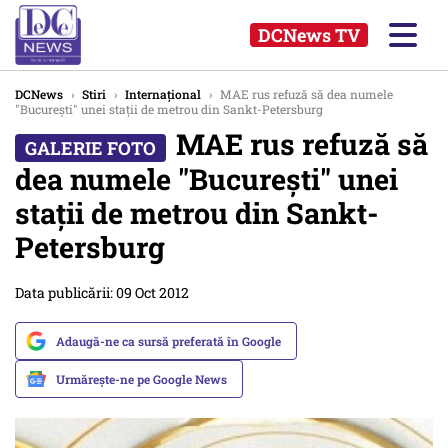
DCNews TV
DCNews
›
Stiri
›
Internațional
›
MAE rus refuză să dea numele
"Bucureşti" unei stații de metrou din Sankt-Petersburg
MAE rus refuză să
dea numele "Bucureşti" unei
stații de metrou din Sankt-
Petersburg
Data publicării: 09 Oct 2012
Adaugă-ne ca sursă preferată în Google
Urmărește-ne pe Google News