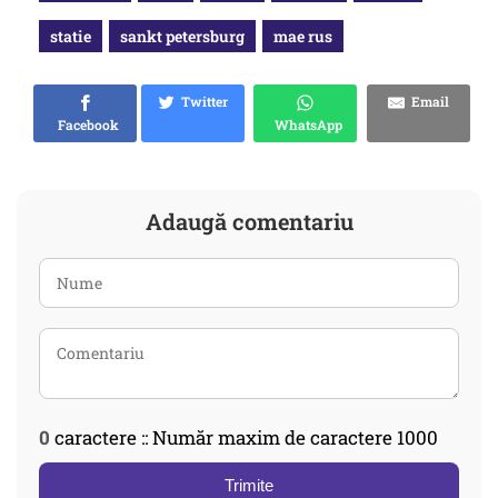
statie
sankt petersburg
mae rus
Twitter
Email
Facebook
WhatsApp
Adaugă comentariu
0
caractere :: Număr maxim de caractere 1000
Trimite