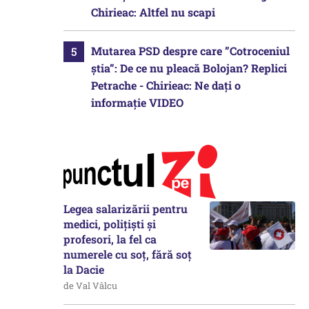
Chirieac: Altfel nu scapi
Mutarea PSD despre care ”Cotroceniul
știa”: De ce nu pleacă Bolojan? Replici
Petrache - Chirieac: Ne dați o
informație VIDEO
Legea salarizării pentru
medici, polițiști și
profesori, la fel ca
numerele cu soț, fără soț
la Dacie
de Val Vâlcu