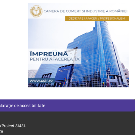
larație de accesibilitate
Proiect 81431.
ro