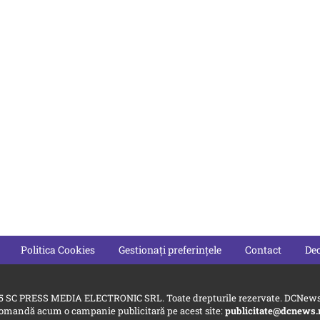
Politica Cookies
Gestionați preferințele
Contact
Dec
5 SC PRESS MEDIA ELECTRONIC SRL. Toate drepturile rezervate. DCNews 
omandă acum o campanie publicitară pe acest site:
publicitate@dcnews.