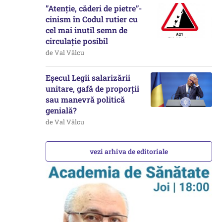
”Atenție, căderi de pietre”-
cinism în Codul rutier cu
cel mai inutil semn de
circulație posibil
de Val Vâlcu
Eșecul Legii salarizării
unitare, gafă de proporții
sau manevră politică
genială?
de Val Vâlcu
vezi arhiva de editoriale