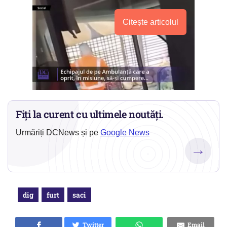
Citește articolul
Fiți la curent cu ultimele noutăți.
Urmăriți DCNews și pe
Google News
→
dig
furt
saci
Twitter
Email