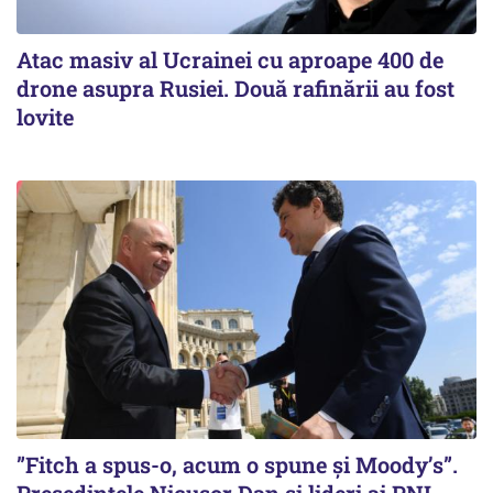
Atac masiv al Ucrainei cu aproape 400 de
drone asupra Rusiei. Două rafinării au fost
lovite
”Fitch a spus-o, acum o spune și Moody’s”.
Președintele Nicușor Dan și lideri ai PNL,