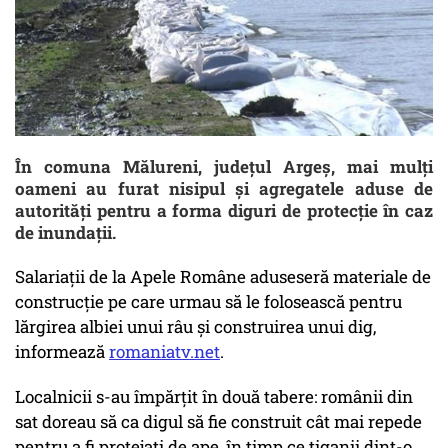
În comuna Mălureni, județul Argeș, mai mulţi
oameni au furat nisipul şi agregatele aduse de
autorităţi pentru a forma diguri de protecţie în caz
de inundații.
Salariaţii de la Apele Române aduseseră materiale de
construcţie pe care urmau să le folosească pentru
lărgirea albiei unui râu şi construirea unui dig,
informează
romaniatv.net
.
Localnicii s-au împărţit în două tabere: românii din
sat doreau să ca digul să fie construit cât mai repede
pentru a fi protejaţi de ape, în timp ce ţiganii dint-o