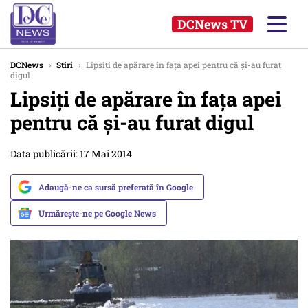
DCNews TV
DCNews
›
Stiri
›
Lipsiți de apărare în fața apei pentru că și-au furat
digul
Lipsiți de apărare în fața apei
pentru că și-au furat digul
Data publicării: 17 Mai 2014
Adaugă-ne ca sursă preferată în Google
Urmărește-ne pe Google News