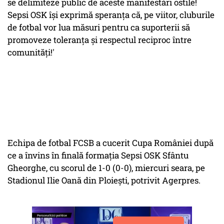
se delimiteze public de aceste manifestări ostile!
Sepsi OSK îşi exprimă speranţa că, pe viitor, cluburile
de fotbal vor lua măsuri pentru ca suporterii să
promoveze toleranţa şi respectul reciproc între
comunităţi!'
Echipa de fotbal FCSB a cucerit Cupa României după
ce a învins în finală formaţia Sepsi OSK Sfântu
Gheorghe, cu scorul de 1-0 (0-0), miercuri seara, pe
Stadionul Ilie Oană din Ploieşti, potrivit Agerpres.