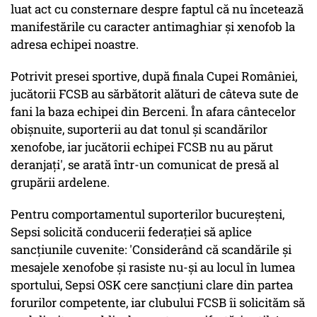
luat act cu consternare despre faptul că nu încetează
manifestările cu caracter antimaghiar şi xenofob la
adresa echipei noastre.
Potrivit presei sportive, după finala Cupei României,
jucătorii FCSB au sărbătorit alături de câteva sute de
fani la baza echipei din Berceni. În afara cântecelor
obişnuite, suporterii au dat tonul şi scandărilor
xenofobe, iar jucătorii echipei FCSB nu au părut
deranjaţi', se arată într-un comunicat de presă al
grupării ardelene.
Pentru comportamentul suporterilor bucureşteni,
Sepsi solicită conducerii federaţiei să aplice
sancţiunile cuvenite: 'Considerând că scandările şi
mesajele xenofobe şi rasiste nu-şi au locul în lumea
sportului, Sepsi OSK cere sancţiuni clare din partea
forurilor competente, iar clubului FCSB îi solicităm să