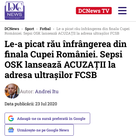
DCNews TV
DCNews
›
Sport
›
Fotbal
›
Le-a picat rău înfrângerea din finala Cupei
României. Sepsi OSK lansează ACUZAȚII la adresa ultrașilor FCSB
Le-a picat rău înfrângerea din
finala Cupei României. Sepsi
OSK lansează ACUZAȚII la
adresa ultrașilor FCSB
Autor:
Andrei Itu
Data publicării: 23 Iul 2020
Adaugă-ne ca sursă preferată în Google
Urmărește-ne pe Google News