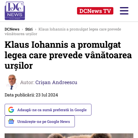
DCNews TV
DCNews
›
Stiri
›
Klaus Iohannis a promulgat legea care prevede
vânătoarea urșilor
Klaus Iohannis a promulgat
legea care prevede vânătoarea
urșilor
Autor:
Crişan Andreescu
Data publicării: 23 Iul 2024
Adaugă-ne ca sursă preferată în Google
Urmărește-ne pe Google News