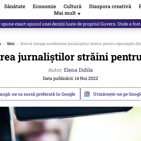
Sănătate
Economie
Cultură
Diaspora creativă
Mai mult
▼
, public, lui Ilie Bolojan / video
s
›
Stiri
›
Kievul retrage acreditarea jurnaliştilor străini pentru reportajele d
rea jurnaliştilor străini pentr
Autor:
Elena Didila
Data publicării: 14 Noi 2022
augă-ne ca sursă preferată în Google
Urmărește-ne pe Goog