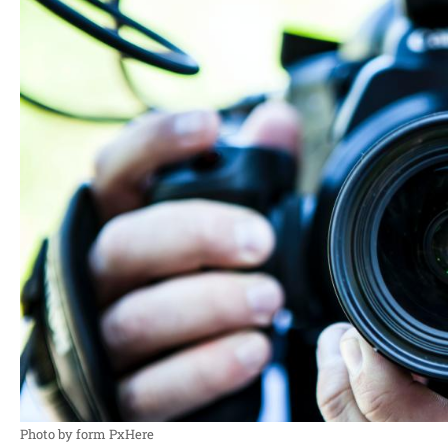
Photo by form PxHere