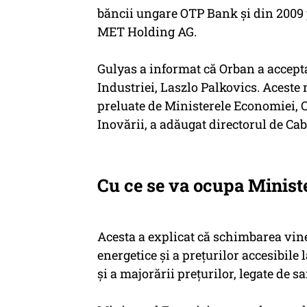
băncii ungare OTP Bank şi din 2009 
MET Holding AG.
Gulyas a informat că Orban a accept
Industriei, Laszlo Palkovics. Aceste m
preluate de Ministerele Economiei, Con
Inovării, a adăugat directorul de Ca
Cu ce se va ocupa Minist
Acesta a explicat că schimbarea vine 
energetice şi a preţurilor accesibile
şi a majorării preţurilor, legate de s