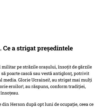
. Ce a strigat președintele
 militar pe străzile oraşului, însoţit de gărzile
 să poarte cască sau vestă antiglonţ, potrivit
al media. Glorie Ucrainei!, au strigat mai mulţi
orie eroilor!, au răspuns, conform tradiţiei,
l însoţeau.
le din Herson după opt luni de ocupaţie, ceea ce