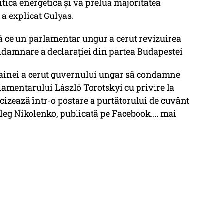
tica energetică şi va prelua majoritatea
 a explicat Gulyas.
ă ce un parlamentar ungur a cerut revizuirea
condamnare a declarației din partea Budapestei
rainei a cerut guvernului ungar să condamne
rlamentarului László Torotskyi cu privire la
recizează într-o postare a purtătorului de cuvânt
Oleg Nikolenko, publicată pe Facebook.... mai