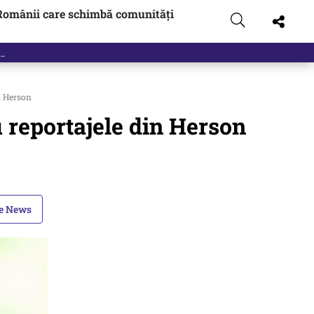
Românii care schimbă comunități
in Herson
u reportajele din Herson
le News