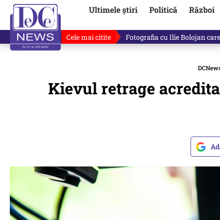
Ultimele știri
Politică
Război
Cele mai citite
Răzvan Dumitrescu îi cere scuze
DCNew
Kievul retrage acredita
Ad