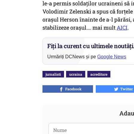
le-a permis soldaţilor ucraineni să i
Volodimir Zelenski a spus că forţele 
oraşul Herson înainte de a-l părăsi, 
stabilizeze oraşul.... mai mult
AICI
.
Fiți la curent cu ultimele noutăți
Urmăriți DCNews și pe
Google News
jurnalisti
ucraina
acreditare
Facebook
Twitter
Adau