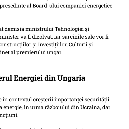
preşedinte al Board-ului companiei energetice
at demisia ministrului Tehnologiei şi
inister va fi dizolvat, iar sarcinile sale vor fi
strucţiilor şi Investiţiilor, Culturii şi
binet al premierului ungar.
erul Energiei din Ungaria
în contextul creşterii importanţei securităţii
 la energie, în urma războiului din Ucraina, dar
ancţiuni.