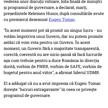
vederea unor discuţii viitoare, lista finală de miniştri
şi programul de guvernare, a declarat, marţi,
preşedintele Kelemen Hunor, după consultările avute
cu premierul desemnat
Eugen Tomac
.
"În acest moment pot să promit un singur lucru - nu
votăm împotriva unui Guvern, dar nu putem promite
astăzi că vom vota pentru un Guvern. În acest
moment, un Guvern fără o majoritate transparentă,
corectă, coerentă nu are nicio şansă să facă lucrurile
aşa cum trebuie pentru a duce România în direcţia
dorită, vorbim de PNRR, vorbim de SAFE, vorbim de
bugetul pentru anul viitor", a afirmat liderul UDMR.
El a adăugat că nu a avut impresia că Eugen Tomac
doreşte "lucruri extragavante" în ceea ce priveşte
programul de guvernare.