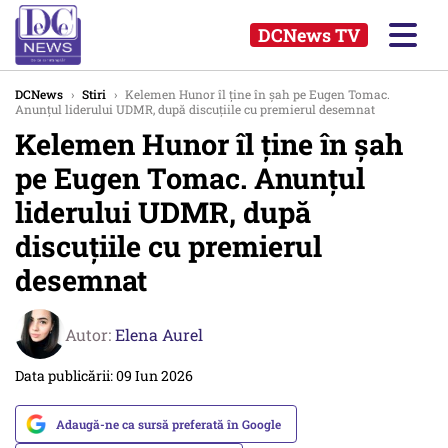
DCNews TV
DCNews
›
Stiri
›
Kelemen Hunor îl ține în șah pe Eugen Tomac.
Anunțul liderului UDMR, după discuțiile cu premierul desemnat
Kelemen Hunor îl ține în șah
pe Eugen Tomac. Anunțul
liderului UDMR, după
discuțiile cu premierul
desemnat
Autor:
Elena Aurel
Data publicării: 09 Iun 2026
Adaugă-ne ca sursă preferată în Google