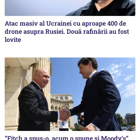
Atac masiv al Ucrainei cu aproape 400 de
drone asupra Rusiei. Două rafinării au fost
lovite
”Fitch a spus-o, acum o spune și Moody’s”.