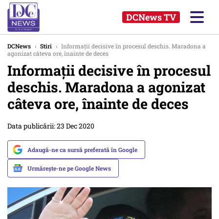
DCNews TV
DCNews
›
Stiri
›
Informații decisive în procesul deschis. Maradona a
agonizat câteva ore, înainte de deces
Informații decisive în procesul
deschis. Maradona a agonizat
câteva ore, înainte de deces
Data publicării: 23 Dec 2020
Adaugă-ne ca sursă preferată în Google
Urmărește-ne pe Google News