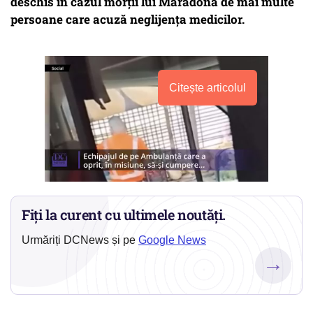
deschis în cazul morții lui Maradona de mai multe
persoane care acuză neglijența medicilor.
Citește articolul
Fiți la curent cu ultimele noutăți.
Urmăriți DCNews și pe
Google News
→