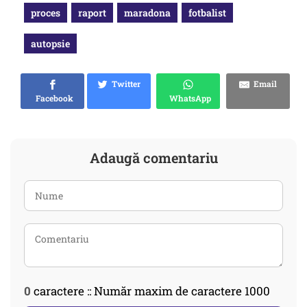
proces
raport
maradona
fotbalist
autopsie
Twitter
Email
Facebook
WhatsApp
Adaugă comentariu
0
caractere :: Număr maxim de caractere 1000