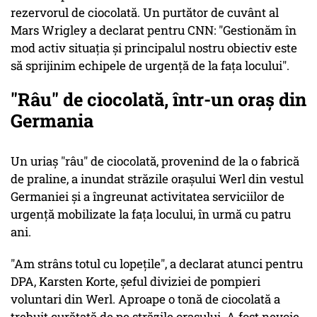
rezervorul de ciocolată. Un purtător de cuvânt al
Mars Wrigley a declarat pentru CNN: "Gestionăm în
mod activ situația și principalul nostru obiectiv este
să sprijinim echipele de urgență de la fața locului".
"Râu" de ciocolată, într-un oraş din
Germania
Un uriaş "râu" de ciocolată, provenind de la o fabrică
de praline, a inundat străzile oraşului Werl din vestul
Germaniei şi a îngreunat activitatea serviciilor de
urgenţă mobilizate la faţa locului, în urmă cu patru
ani.
"Am strâns totul cu lopeţile", a declarat atunci pentru
DPA, Karsten Korte, şeful diviziei de pompieri
voluntari din Werl. Aproape o tonă de ciocolată a
trebuit curăţată de pe străzile oraşului. A fost nevoie