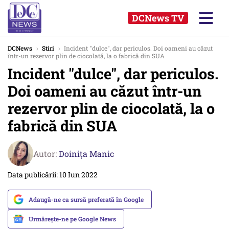
DCNews TV
DCNews
›
Stiri
›
Incident "dulce", dar periculos. Doi oameni au căzut
într-un rezervor plin de ciocolată, la o fabrică din SUA
Incident "dulce", dar periculos.
Doi oameni au căzut într-un
rezervor plin de ciocolată, la o
fabrică din SUA
Autor:
Doinița Manic
Data publicării: 10 Iun 2022
Adaugă-ne ca sursă preferată în Google
Urmărește-ne pe Google News