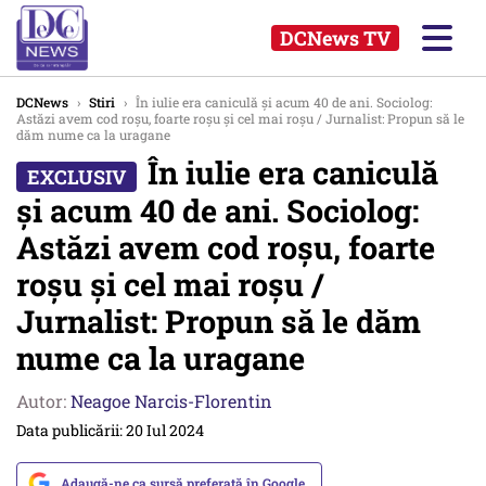
DCNews TV
DCNews
›
Stiri
›
În iulie era caniculă și acum 40 de ani. Sociolog:
Astăzi avem cod roșu, foarte roșu și cel mai roșu / Jurnalist: Propun să le
dăm nume ca la uragane
În iulie era caniculă
și acum 40 de ani. Sociolog:
Astăzi avem cod roșu, foarte
roșu și cel mai roșu /
Jurnalist: Propun să le dăm
nume ca la uragane
Autor:
Neagoe Narcis-Florentin
Data publicării: 20 Iul 2024
Adaugă-ne ca sursă preferată în Google