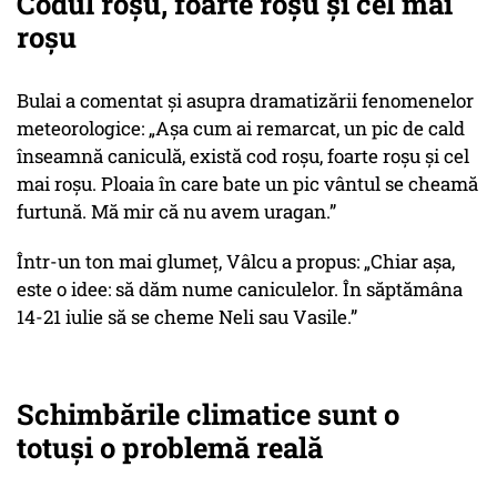
Codul roșu, foarte roșu și cel mai
roșu
Bulai a comentat și asupra dramatizării fenomenelor
meteorologice: „Așa cum ai remarcat, un pic de cald
înseamnă caniculă, există cod roșu, foarte roșu și cel
mai roșu. Ploaia în care bate un pic vântul se cheamă
furtună. Mă mir că nu avem uragan.”
Într-un ton mai glumeț, Vâlcu a propus: „Chiar așa,
este o idee: să dăm nume caniculelor. În săptămâna
14-21 iulie să se cheme Neli sau Vasile.”
Schimbările climatice sunt o
totuși o problemă reală