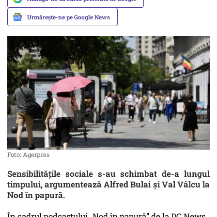
Urmărește-ne pe Google News
Foto: Agerpres
Sensibilitățile sociale s-au schimbat de-a lungul
timpului, argumentează Alfred Bulai și Val Vâlcu la
Nod în papură.
În cadrul podcastului „Nod în papură” de la DC News