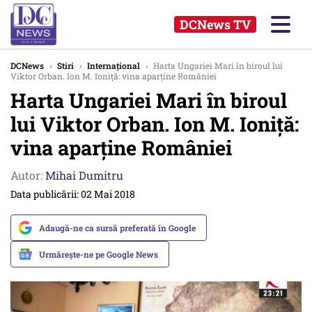
DCNews TV
DCNews
›
Stiri
›
Internațional
›
Harta Ungariei Mari în biroul lui
Viktor Orban. Ion M. Ioniță: vina aparține României
Harta Ungariei Mari în biroul
lui Viktor Orban. Ion M. Ioniță:
vina aparține României
Autor:
Mihai Dumitru
Data publicării: 02 Mai 2018
Adaugă-ne ca sursă preferată în Google
Urmărește-ne pe Google News