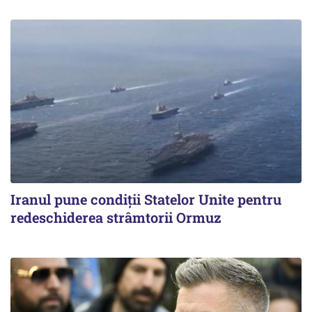
Iranul pune condiții Statelor Unite pentru
redeschiderea strâmtorii Ormuz