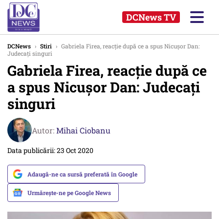
DCNews TV
DCNews
›
Stiri
›
Gabriela Firea, reacţie după ce a spus Nicuşor Dan:
Judecaţi singuri
Gabriela Firea, reacţie după ce
a spus Nicuşor Dan: Judecaţi
singuri
Autor:
Mihai Ciobanu
Data publicării: 23 Oct 2020
Adaugă-ne ca sursă preferată în Google
Urmărește-ne pe Google News