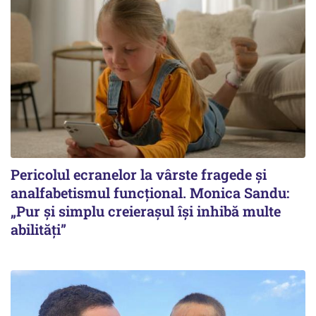
Pericolul ecranelor la vârste fragede și
analfabetismul funcțional. Monica Sandu:
„Pur și simplu creierașul își inhibă multe
abilități”