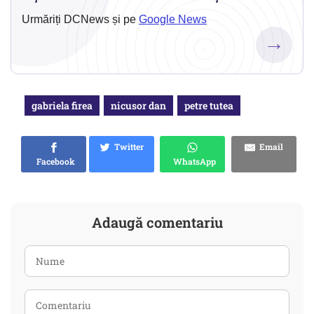
Urmăriți DCNews și pe
Google News
→
gabriela firea
nicusor dan
petre tutea
Twitter
Email
Facebook
WhatsApp
Adaugă comentariu