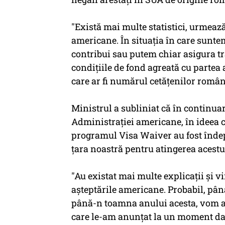
"Există mai multe statistici, urmează 
americane. În situaţia în care sunte
contribui sau putem chiar asigura t
condiţiile de fond agreată cu partea
care ar fi numărul cetăţenilor român
Ministrul a subliniat că în continu
Administraţiei americane, în ideea că
programul Visa Waiver au fost îndepli
ţara noastră pentru atingerea acestui
"Au existat mai multe explicaţii şi v
aşteptările americane. Probabil, pân
până-n toamna anului acesta, vom af
care le-am anunţat la un moment dat