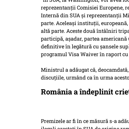
reprezentanţii Comisiei Europene, r
Internă din SUA şi reprezentanţii Mi
parte. Aceleaşi instituţii, europeană
altă parte. Aceste două întâlniri trip
participă, aşadar, partea americană 
definitive în legătură cu şansele sup
programul Visa Waiver în raport cu 
Ministrul a adăugat că, deocamdată,
discuţiile, urmând ca în urma acestor
România a îndeplinit criet
Premizele ar fi în ce măsură s-a adă
ilegali arestaţi în SUA de origine ro