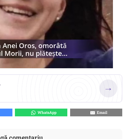
.
→
WhatsApp
Email
gă comentariu