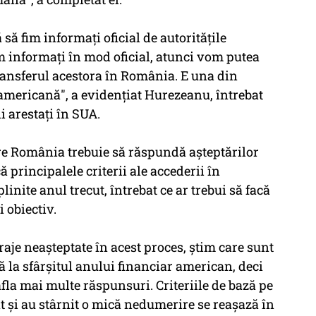
să fim informaţi oficial de autorităţile
m informaţi în mod oficial, atunci vom putea
ransferul acestora în România. E una din
 americană", a evidenţiat Hurezeanu, întrebat
i arestaţi în SUA.
are România trebuie să răspundă aşteptărilor
 principalele criterii ale accederii în
nite anul trecut, întrebat ce ar trebui să facă
 obiectiv.
iraje neaşteptate în acest proces, ştim care sunt
ă la sfârşitul anului financiar american, deci
la mai multe răspunsuri. Criteriile de bază pe
 şi au stârnit o mică nedumerire se reaşază în