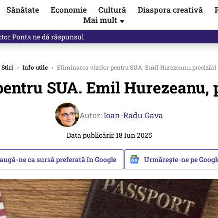
Sănătate
Economie
Cultură
Diaspora creativă
Mai mult
▼
ictor Ponta ne dă răspunsul
Stiri
›
Info utile
›
Eliminarea vizelor pentru SUA. Emil Hurezeanu, precizări
pentru SUA. Emil Hurezeanu, 
Autor:
Ioan-Radu Gava
Data publicării: 18 Iun 2025
augă-ne ca sursă preferată în Google
Urmărește-ne pe Goog