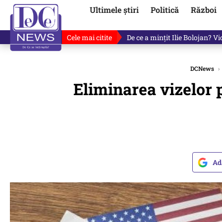
Ultimele știri
Politică
Război
Cele mai citite
De ce a mințit Ilie Bolojan? V
DCNews
›
Eliminarea vizelor 
Ad