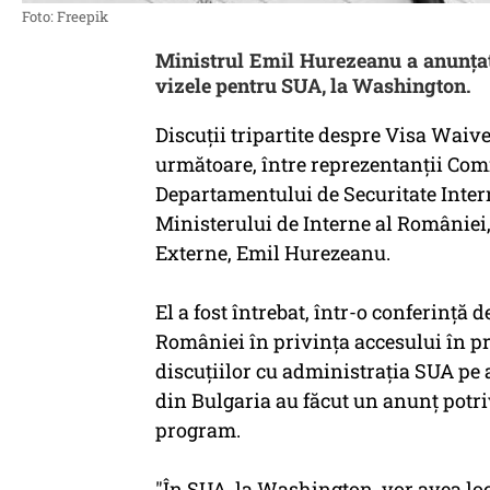
Foto: Freepik
Ministrul Emil Hurezeanu a anunțat 
vizele pentru SUA, la Washington.
Discuţii tripartite despre Visa Waive
următoare, între reprezentanţii Com
Departamentului de Securitate Intern
Ministerului de Interne al României,
Externe, Emil Hurezeanu.
El a fost întrebat, într-o conferinţă 
României în privinţa accesului în p
discuţiilor cu administraţia SUA pe ac
din Bulgaria au făcut un anunţ potri
program.
"În SUA, la Washington, vor avea loc, 