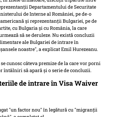
eprezentanţii Departamentului de Securitate
nisterului de Interne al României, pe de-o
, americană şi reprezentanţii Bulgariei, pe de
artite, cu Bulgaria şi cu România, la care
urmează să se deruleze. Nu există concluzii
limentare ale Bulgariei de intrare în
şansele noastre", a explicat Emil Hurezeanu.
 se cunosc câteva premize de la care vor porni
 întâlniri să apară şi o serie de concluzii.
eriile de intrare în Visa Waiver
ugat "un factor nou" în legătură cu "migranţii
mână", a completat el.