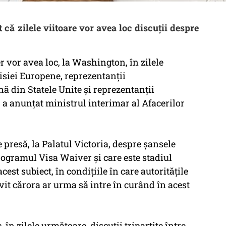
că zilele viitoare vor avea loc discuţii despre
r vor avea loc, la Washington, în zilele
isiei Europene, reprezentanţii
ă din Statele Unite şi reprezentanţii
 a anunţat ministrul interimar al Afacerilor
de presă, la Palatul Victoria, despre şansele
rogramul Visa Waiver şi care este stadiul
est subiect, în condiţiile în care autorităţile
vit cărora ar urma să intre în curând în acest
în zilele următoare, discuţii tripartite între