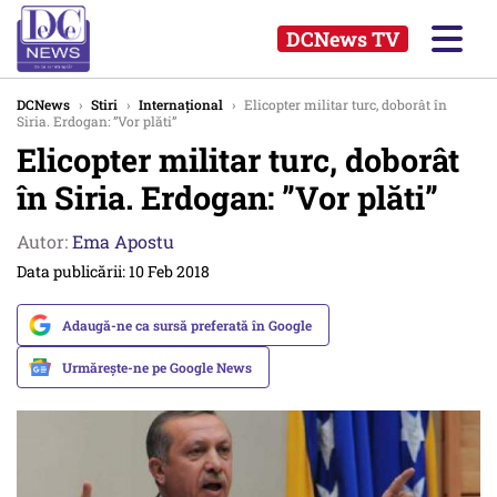
DCNews TV
DCNews
›
Stiri
›
Internațional
›
Elicopter militar turc, doborât în
Siria. Erdogan: ”Vor plăti”
Elicopter militar turc, doborât
în Siria. Erdogan: ”Vor plăti”
Autor:
Ema Apostu
Data publicării: 10 Feb 2018
Adaugă-ne ca sursă preferată în Google
Urmărește-ne pe Google News