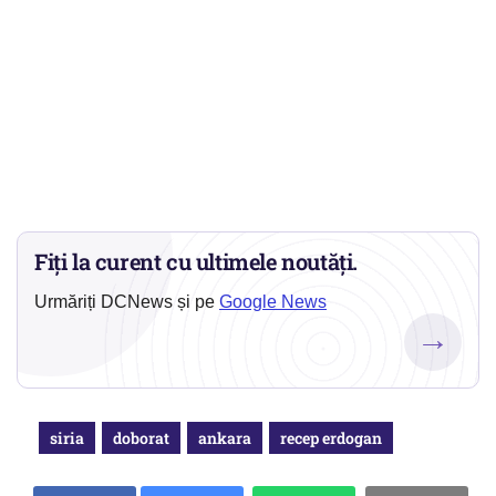
Fiți la curent cu ultimele noutăți.
Urmăriți DCNews și pe
Google News
→
siria
doborat
ankara
recep erdogan