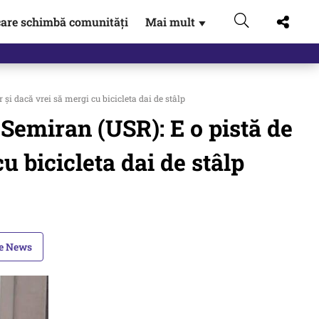
are schimbă comunități
Mai mult
▼
 Externe.…
și dacă vrei să mergi cu bicicleta dai de stâlp
emiran (USR): E o pistă de
cu bicicleta dai de stâlp
le News