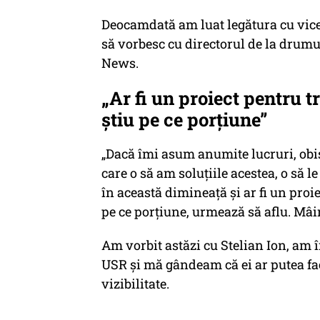
Deocamdată am luat legătura cu vic
să vorbesc cu directorul de la drumu
News.
„Ar fi un proiect pentru t
știu pe ce porțiune”
„Dacă îmi asum anumite lucruri, obiș
care o să am soluțiile acestea, o să l
în această dimineață și ar fi un proie
pe ce porțiune, urmează să aflu. Mâ
Am vorbit astăzi cu Stelian Ion, am 
USR și mă gândeam că ei ar putea fa
vizibilitate.