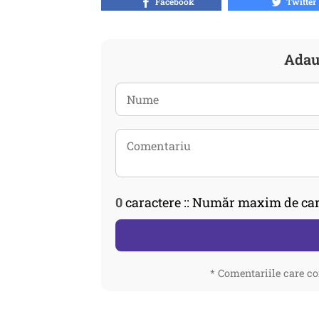
Facebook
Twitter
Adau
0
caractere :: Număr maxim de car
* Comentariile care co