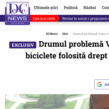
Ultimele știri
Politică
Război
Cri
Cele mai citite
Drona explodată în Bulgaria, 
DCNews
›
Stiri
›
Drumul problemă Vama Veche 
Drumul problemă Va
biciclete folosită drept
Ad