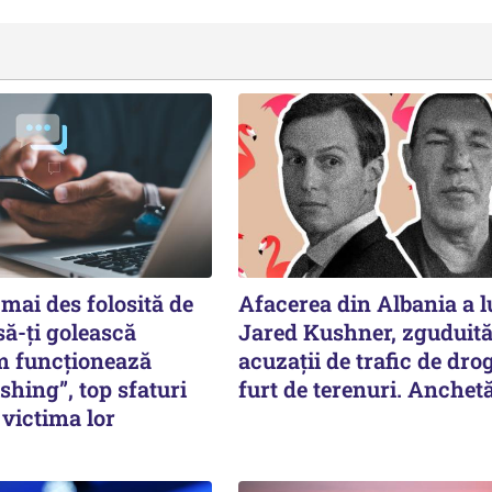
mai des folosită de
Afacerea din Albania a l
să-ți golească
Jared Kushner, zguduită
m funcționează
acuzații de trafic de drog
hing”, top sfaturi
furt de terenuri. Anche
 victima lor