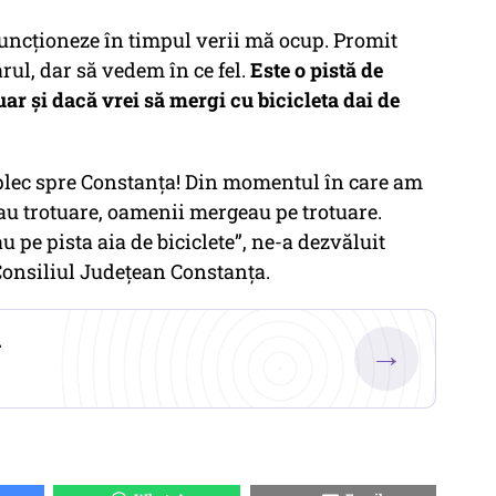
funcționeze în timpul verii mă ocup. Promit
arul, dar să vedem în ce fel.
Este o pistă de
tuar și dacă vrei să mergi cu bicicleta dai de
plec spre Constanța! Din momentul în care am
au trotuare, oamenii mergeau pe trotuare.
u pe pista aia de biciclete”, ne-a dezvăluit
Consiliul Județean Constanța.
.
→