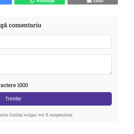
WhatsApp
Email
gă comentariu
actere 1000
Trimite
ntin limbaj vulgar vor fi suspendate