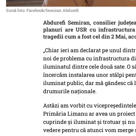
Sursă foto: Facebook/Semiran Abdurefi
Abdurefi Semiran, consilier județe
planuri are USR cu infrastructura
tragedii cum a fost cel din 2 Mai, ac
„Chiar ieri am declarat pe unul din
noi de problema cu infrastructura d
iluminatul dintre cele două sate. O 
încercăm instalarea unor stâlpi pent
iluminat public, dar mă gândesc că l
drumurile naționale.
Astăzi am vorbit cu vicepreședintele
Primăria Limanu ar avea un proiect î
cuprinde și iluminat și trotuar și nu
vedere pentru că atunci vom merge să