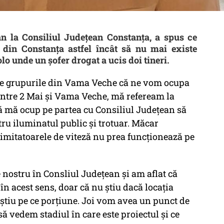
an la Consiliul Județean Constanța, a spus ce
 din Constanța astfel încât să nu mai existe
olo unde un șofer drogat a ucis doi tineri.
tre grupurile din Vama Veche că ne vom ocupa
intre 2 Mai și Vama Veche, mă refeream la
să mă ocup pe partea cu Consiliul Județean să
ru iluminatul public și trotuar. Măcar
imitatoarele de viteză nu prea funcționează pe
 nostru în Consliul Județean și am aflat că
n acest sens, doar că nu știu dacă locația
 știu pe ce porțiune. Joi vom avea un punct de
 vedem stadiul în care este proiectul și ce