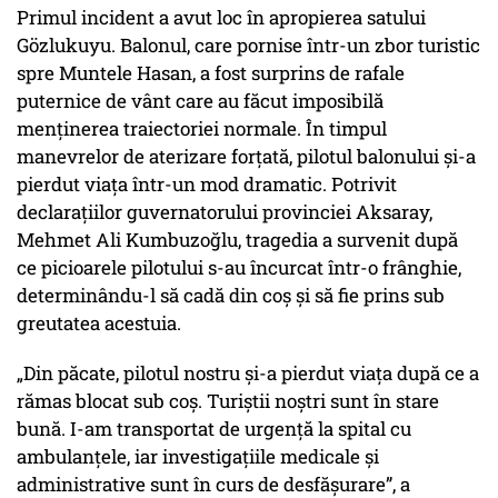
Primul incident a avut loc în apropierea satului
Gözlukuyu. Balonul, care pornise într-un zbor turistic
spre Muntele Hasan, a fost surprins de rafale
puternice de vânt care au făcut imposibilă
menținerea traiectoriei normale. În timpul
manevrelor de aterizare forțată, pilotul balonului și-a
pierdut viața într-un mod dramatic. Potrivit
declarațiilor guvernatorului provinciei Aksaray,
Mehmet Ali Kumbuzoğlu, tragedia a survenit după
ce picioarele pilotului s-au încurcat într-o frânghie,
determinându-l să cadă din coș și să fie prins sub
greutatea acestuia.
„Din păcate, pilotul nostru și-a pierdut viața după ce a
rămas blocat sub coș. Turiștii noștri sunt în stare
bună. I-am transportat de urgență la spital cu
ambulanțele, iar investigațiile medicale și
administrative sunt în curs de desfășurare”, a