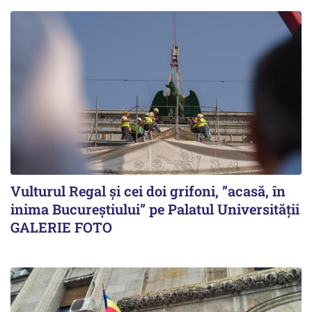
Vulturul Regal și cei doi grifoni, ”acasă, în
inima Bucureștiului” pe Palatul Universității
GALERIE FOTO