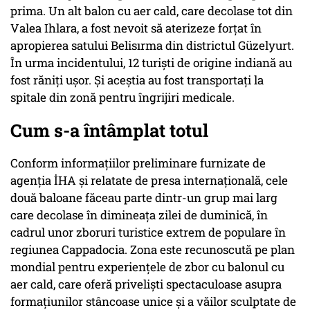
prima. Un alt balon cu aer cald, care decolase tot din
Valea Ihlara, a fost nevoit să aterizeze forțat în
apropierea satului Belisırma din districtul Güzelyurt.
În urma incidentului, 12 turiști de origine indiană au
fost răniți ușor. Și aceștia au fost transportați la
spitale din zonă pentru îngrijiri medicale.
Cum s-a întâmplat totul
Conform informațiilor preliminare furnizate de
agenția İHA și relatate de presa internațională, cele
două baloane făceau parte dintr-un grup mai larg
care decolase în dimineața zilei de duminică, în
cadrul unor zboruri turistice extrem de populare în
regiunea Cappadocia. Zona este recunoscută pe plan
mondial pentru experiențele de zbor cu balonul cu
aer cald, care oferă priveliști spectaculoase asupra
formațiunilor stâncoase unice și a văilor sculptate de