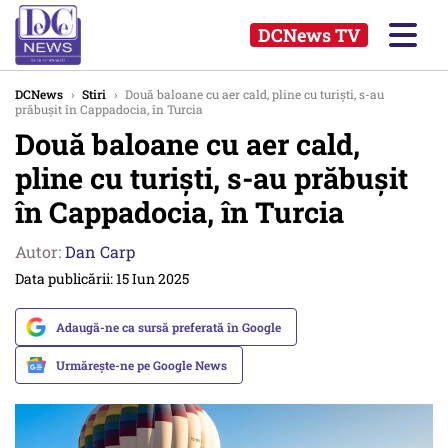
DCNews TV
DCNews
›
Stiri
›
Două baloane cu aer cald, pline cu turiști, s-au
prăbușit în Cappadocia, în Turcia
Două baloane cu aer cald,
pline cu turiști, s-au prăbușit
în Cappadocia, în Turcia
Autor:
Dan Carp
Data publicării: 15 Iun 2025
Adaugă-ne ca sursă preferată în Google
Urmărește-ne pe Google News