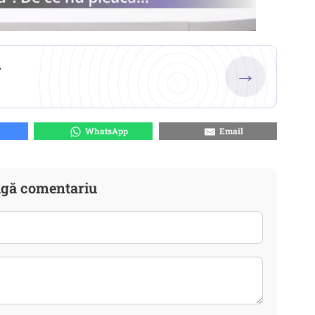
.
→
WhatsApp
Email
gă comentariu