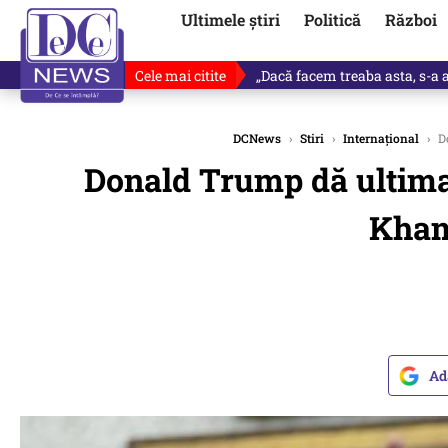
Ultimele știri
Politică
Război
Cele mai citite
„Dacă facem treaba asta, s-a a
DCNews
›
Stiri
›
Internațional
›
Do
Donald Trump dă ultima
Kham
Ad