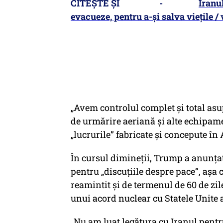
CITEȘTE ȘI -
Iranul
evacueze, pentru a-și salva viețile /
„Avem controlul complet și total asu
de urmărire aeriană și alte echipam
„lucrurile” fabricate și concepute în
În cursul dimineții, Trump a anunțat
pentru „discuțiile despre pace“, așa 
reamintit și de termenul de 60 de zil
unui acord nuclear cu Statele Unite 
„Nu am luat legătura cu Iranul pentru