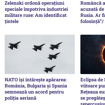
Zelenski ordonă operațiuni
Româncă ar
speciale împotriva industriei
acuzată de
militare ruse: Am identificat
Rusia. Ar f
țintele
folosință”/
NATO își întărește apărarea:
Eclipsa de
România, Bulgaria și Spania
viitoare pu
semnează un acord pentru
Rețeaua eu
poliția aeriană
se pregăteș
repercusiu