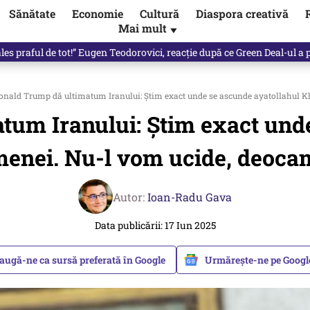
Sănătate
Economie
Cultură
Diaspora creativă
Mai mult
▼
les praful de tot!” Eugen Teodorovici, reacție după ce Green Deal-ul a
nald Trump dă ultimatum Iranului: Știm exact unde se ascunde ayatollahul 
tum Iranului: Știm exact unde
enei. Nu-l vom ucide, deoca
Autor:
Ioan-Radu Gava
Data publicării: 17 Iun 2025
augă-ne ca sursă preferată în Google
Urmărește-ne pe Goog