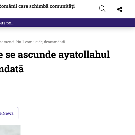
Românii care schimbă comunități
 pus pe…
Khamenei. Nu-l vom ucide, deocamdată
 se ascunde ayatollahul
mdată
le News