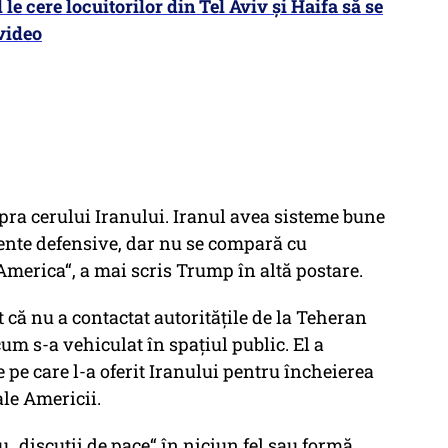
 le cere locuitorilor din Tel Aviv și Haifa să se
 video
pra cerului Iranului. Iranul avea sisteme bune
ente defensive, dar nu se compară cu
 America“, a mai scris Trump în altă postare.
 că nu a contactat autoritățile de la Teheran
cum s-a vehiculat în spațiul public. El a
e pe care l-a oferit Iranului pentru încheierea
ale Americii.
 „discuții de pace“ în niciun fel sau formă.