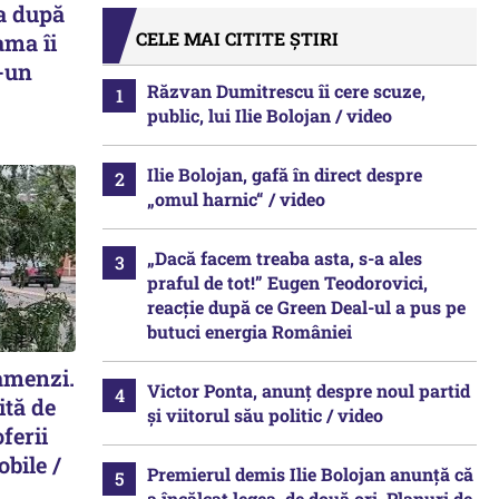
a după
CELE MAI CITITE ȘTIRI
ama îi
r-un
Răzvan Dumitrescu îi cere scuze,
public, lui Ilie Bolojan / video
Ilie Bolojan, gafă în direct despre
„omul harnic“ / video
„Dacă facem treaba asta, s-a ales
praful de tot!” Eugen Teodorovici,
reacție după ce Green Deal-ul a pus pe
butuci energia României
 amenzi.
Victor Ponta, anunț despre noul partid
ită de
și viitorul său politic / video
ferii
obile /
Premierul demis Ilie Bolojan anunță că
a încălcat legea, de două ori. Planuri de