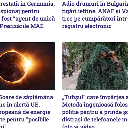
estată în Germania,
Adio drumuri în Bulgari
 spionaj pentru
țigări ieftine. ANAF și V
i fost ”agent de unică
trec pe cumpărători înt
 Precizările MAE
registru electronic
 Soare de săptămâna
„Tufișul” care împărțea
ne în alertă UE.
Metoda ingenioasă folos
ropeană de energie
poliție pentru a prinde șo
te pentru "posibile
distrași de telefoanele m
ni"
foto și video