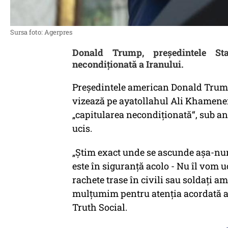
Sursa foto: Agerpres
Donald Trump, președintele Sta
necondiționată a Iranului.
Președintele american Donald Trump
vizează pe ayatollahul Ali Khamenei,
„capitularea necondiționată“, sub 
ucis.
„Știm exact unde se ascunde așa-numi
este în siguranță acolo - Nu îl vom 
rachete trase în civili sau soldați a
mulțumim pentru atenția acordată ac
Truth Social.