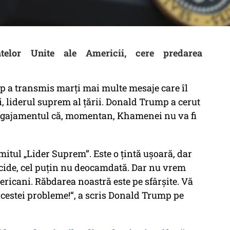
telor Unite ale Americii, cere predarea
 a transmis marți mai multe mesaje care îl
 liderul suprem al țării. Donald Trump a cerut
angajamentul că, momentan, Khamenei nu va fi
tul „Lider Suprem”. Este o țintă ușoară, dar
ucide, cel puțin nu deocamdată. Dar nu vrem
mericani. Răbdarea noastră este pe sfârșite. Vă
estei probleme!“, a scris Donald Trump pe