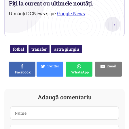
Fiți la curent cu ultimele noutăți.
Urmăriți DCNews și pe
Google News
→
fotbal
transfer
astra giurgiu
Twitter
Email
Facebook
WhatsApp
Adaugă comentariu