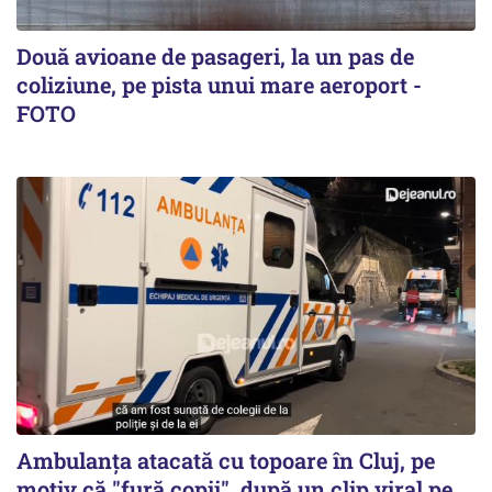
Două avioane de pasageri, la un pas de
coliziune, pe pista unui mare aeroport -
FOTO
Ambulanța atacată cu topoare în Cluj, pe
motiv că "fură copii", după un clip viral pe