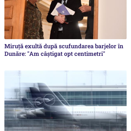
Miruță exultă după scufundarea barjelor în
Dunăre: "Am câștigat opt centimetri"