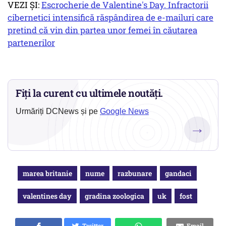
VEZI ȘI:
Escrocherie de Valentine's Day. Infractorii
cibernetici intensifică răspândirea de e-mailuri care
pretind că vin din partea unor femei în căutarea
partenerilor
Fiți la curent cu ultimele noutăți.
Urmăriți DCNews și pe
Google News
→
marea britanie
nume
razbunare
gandaci
valentines day
gradina zoologica
uk
fost
Twitter
Email