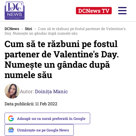
DCNews TV
DCNews
›
Stiri
›
Cum să te răzbuni pe fostul partener de Valentine's
Day. Numește un gândac după numele său
Cum să te răzbuni pe fostul
partener de Valentine's Day.
Numește un gândac după
numele său
Autor:
Doinița Manic
Data publicării: 11 Feb 2022
Adaugă-ne ca sursă preferată în Google
Urmărește-ne pe Google News